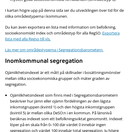
I kartan högre upp på denna sida ser du utvecklingen över tid för de
olika områdestyperna i kommunen.
Du kan även exportera en lista med information om befolkning,
socioekonomiskt index och områdestyp för alla RegSO.
Exportera
lista med alla Regso till xls.
Läs mer om områdestyperna i Segregationsbarometern.
Inomkommunal segregation
Ojämlikhetsindexet är ett mått på skillnader i bosättningsmönster
mellan olika socioekonomiska grupper och mäter graden av
segregation.
Ojämlikhetsindexet som finns med i Segregationsbarometern
beskriver hur jämn eller ojämn fördelningen av den lägsta
inkomstgruppen (kvintil 1) och den högsta inkomstgruppen
(kvintil 5) är mellan olika DeSO:n i en kommun. På länsnivå
beräknas indexet som ett befolkningsviktat genomsnitt. Indexet
löper på en skala från 0–100 där värdet 0 innebär ingen
segregation och värdet 100 innebär total segregation. Ju högre