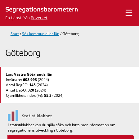
Hoppa
Segregationsbarometern
till
innehåll
En tjänst från
Boverket
Start
/
Sök kommun eller län
/
Göteborg
Göteborg
Län:
Västra Götalands län
Invånare:
608 993
(2024)
Antal RegSO:
145
(2024)
Antal DeSO:
320
(2024)
Ojämlikhetsindex (%):
55.3
(2024)
Statistiklabbet
I statistiklabbet kan du själv söka och hitta mer information om
segregationens utveckling i Göteborg.