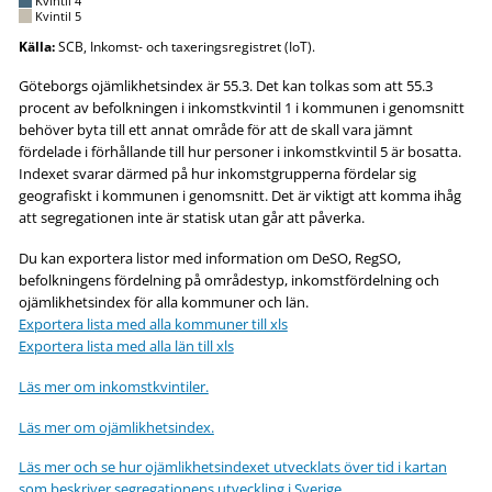
Kvintil 4
Kvintil 5
Källa:
SCB, Inkomst- och taxeringsregistret (IoT).
Göteborgs ojämlikhetsindex är 55.3. Det kan tolkas som att 55.3
procent av befolkningen i inkomstkvintil 1 i kommunen i genomsnitt
behöver byta till ett annat område för att de skall vara jämnt
fördelade i förhållande till hur personer i inkomstkvintil 5 är bosatta.
Indexet svarar därmed på hur inkomstgrupperna fördelar sig
geografiskt i kommunen i genomsnitt. Det är viktigt att komma ihåg
att segregationen inte är statisk utan går att påverka.
Du kan exportera listor med information om DeSO, RegSO,
befolkningens fördelning på områdestyp, inkomstfördelning och
ojämlikhetsindex för alla kommuner och län.
Exportera lista med alla kommuner till xls
Exportera lista med alla län till xls
Läs mer om inkomstkvintiler.
Läs mer om ojämlikhetsindex.
Läs mer och se hur ojämlikhetsindexet utvecklats över tid i kartan
som beskriver segregationens utveckling i Sverige.