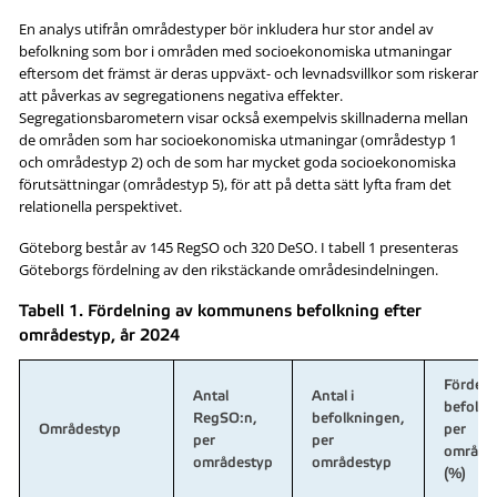
En analys utifrån områdestyper bör inkludera hur stor andel av
befolkning som bor i områden med socioekonomiska utmaningar
eftersom det främst är deras uppväxt- och levnadsvillkor som riskerar
att påverkas av segregationens negativa effekter.
Segregationsbarometern visar också exempelvis skillnaderna mellan
de områden som har socioekonomiska utmaningar (områdestyp 1
och områdestyp 2) och de som har mycket goda socioekonomiska
förutsättningar (områdestyp 5), för att på detta sätt lyfta fram det
relationella perspektivet.
Göteborg består av 145 RegSO och 320 DeSO. I tabell 1 presenteras
Göteborgs fördelning av den rikstäckande områdesindelningen.
Tabell 1. Fördelning av kommunens befolkning efter
områdestyp, år 2024
Fördeln
Antal
Antal i
befolkn
RegSO:n,
befolkningen,
Områdestyp
per
per
per
område
områdestyp
områdestyp
(%)