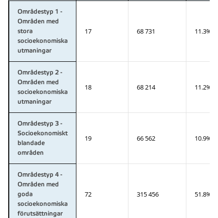
Områdestyp 1 -
Områden med
17
68 731
11.3%
stora
socioekonomiska
utmaningar
Områdestyp 2 -
Områden med
18
68 214
11.2%
socioekonomiska
utmaningar
Områdestyp 3 -
Socioekonomiskt
19
66 562
10.9%
blandade
områden
Områdestyp 4 -
Områden med
72
315 456
51.8%
goda
socioekonomiska
förutsättningar