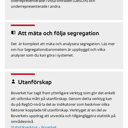
överrepresenterade i vissa områden (DeSO:n) och
underrepresenterade i andra.
Att mäta och följa segregation
Det är komplext att mäta och analysera segregation. Läs mer
om hur Segregationsbarometern är uppbyggd och vilka
analyser som du kan göra i systemet.
Utanförskap
Boverket har tagit fram ytterligare verktyg som gör det enkelt
att utforska mått på utanförskap. Genom detta verktyg kan
du på RegSO-nivå ta del av indikatorer som beskriver olika
faktorer kopplade till utanförskap. Verktyget är en del av
Boverkets uppdrag att utveckla och tillgängliggöra statistik på
områdesnivå.
Statistikverktyg – Boverket