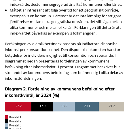
indexvärde, desto mer segregerad är alltså kommunen eller länet.
Måttet är intressant att följa över tid för ett geografiskt område,
exempelvis en kommun. Däremot är det inte lämpligt för att göra
jämförelser mellan olika geografiska områden, det vill säga mellan
olika kommuner och mellan olika län. Förklaringen till detta är att
indexvärdet påverkas av exempelvis folkmängden.
Beräkningen av ojämlikhetsindex baseras på indikatorn disponibel
inkomst per konsumtionsenhet. Den disponibla inkomsten har stor
betydelse för individers möjlighet till konsumtion och sparande. I
diagrammet nedan presenteras fördelningen av kommunens
befolkning efter inkomstkvintil i procent. Diagrammet beskriver hur
stor andel av kommunens befolkning som befinner sig i olika delar av
inkomstfördelningen.
Diagram 2. Fördelning av kommunens befolkning efter
inkomstkvintil, år 2024 (%)
22.2
17.9
18.5
20.1
21.2
Kvintil 1
Kvintil 2
Kvintil 3