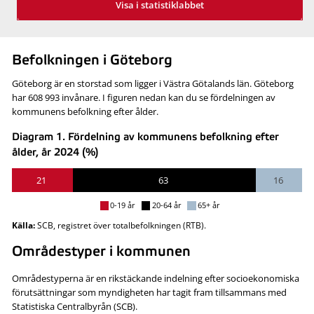
Visa i statistiklabbet
Befolkningen i Göteborg
Göteborg är en storstad som ligger i Västra Götalands län. Göteborg
har 608 993 invånare. I figuren nedan kan du se fördelningen av
kommunens befolkning efter ålder.
Diagram 1. Fördelning av kommunens befolkning efter
ålder, år 2024 (%)
21
63
16
0-19 år
20-64 år
65+ år
Källa:
SCB, registret över totalbefolkningen (RTB).
Områdestyper i kommunen
Områdestyperna är en rikstäckande indelning efter socioekonomiska
förutsättningar som myndigheten har tagit fram tillsammans med
Statistiska Centralbyrån (SCB).