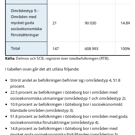
Områdestyp 5 -
Områden med
21
90 030
14.8%
mycket goda
socioekonomiska
förutsättningar
147
608 993
100%
Total
Källa:
Delmos och SCB, registret över totalbefolkningen (RTB).
I tabellen ovan går det att utläsa följande:
Störst andel av befolkningen befinner sig i områdestyp 4, 51.8
procent.
22.5 procent av befolkningen i Göteborg bor i områden med
socioekonomiska utmaningar (områdestyp 1 och områdestyp 2).
10.9 procent av befolkningen i Göteborg bor i socioekonomiskt
blandade områden (områdestyp 3).
51.8 procent av befolkningen i Göteborg bor i områden med goda
socioekonomiska förutsättningar (områdestyp 4).
14.8 procent av befolkningen i Göteborg bor i områden med
mycket goda socioekonomiska förhållanden (områdestyp 5).