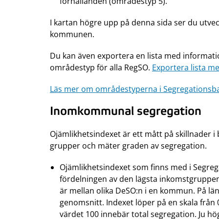
förhållanden (områdestyp 5).
I kartan högre upp på denna sida ser du utvec
kommunen.
Du kan även exportera en lista med informat
områdestyp för alla RegSO.
Exportera lista med
Läs mer om områdestyperna i Segregationsb
Inomkommunal segregation
Ojämlikhetsindexet är ett mått på skillnader
grupper och mäter graden av segregation.
Ojämlikhetsindexet som finns med i Segre
fördelningen av den lägsta inkomstgruppen 
är mellan olika DeSO:n i en kommun. På län
genomsnitt. Indexet löper på en skala från
värdet 100 innebär total segregation. Ju h