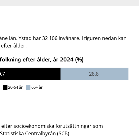
åne län. Ystad har 32 106 invånare. I figuren nedan kan
fter ålder.
lkning efter ålder, år 2024 (%)
0.7
28.8
20-64 år
65+ år
 efter socioekonomiska förutsättningar som
tatistiska Centralbyrån (SCB).