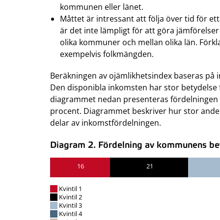
kommunen eller länet.
Måttet är intressant att följa över tid fö
är det inte lämpligt för att göra jämförelse
olika kommuner och mellan olika län. Förkla
exempelvis folkmängden.
Beräkningen av ojämlikhetsindex baseras på 
Den disponibla inkomsten har stor betydelse f
diagrammet nedan presenteras fördelningen a
procent. Diagrammet beskriver hur stor andel
delar av inkomstfördelningen.
Diagram 2. Fördelning av kommunens befo
16
21
Kvintil 1
Kvintil 2
Kvintil 3
Kvintil 4