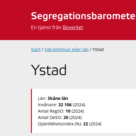
Hoppa
till
Segregationsbaromete
innehåll
En tjänst från
Boverket
Start
/
Sök kommun eller län
/
Ystad
Ystad
Län:
Skåne län
Invånare:
32 106
(2024)
Antal RegSO:
10
(2024)
Antal DeSO:
20
(2024)
Ojämlikhetsindex (%):
22
(2024)