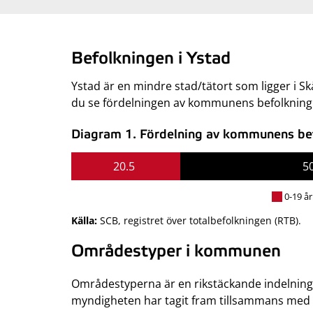
Befolkningen i Ystad
Ystad är en mindre stad/tätort som ligger i Sk
du se fördelningen av kommunens befolkning e
Diagram 1. Fördelning av kommunens befo
20.5
5
0-19 år
Källa:
SCB, registret över totalbefolkningen (RTB).
Områdestyper i kommunen
Områdestyperna är en rikstäckande indelning
myndigheten har tagit fram tillsammans med S