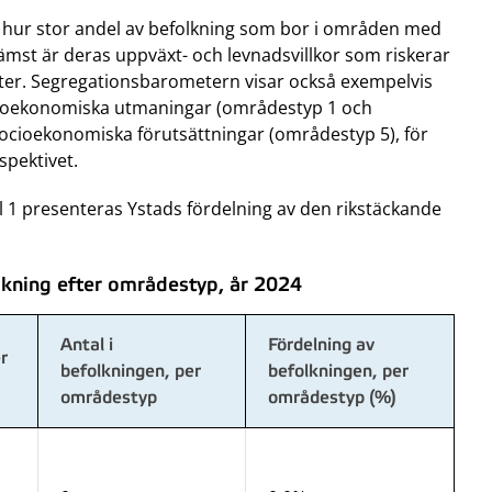
a hur stor andel av befolkning som bor i områden med
mst är deras uppväxt- och levnadsvillkor som riskerar
kter. Segregationsbarometern visar också exempelvis
cioekonomiska utmaningar (områdestyp 1 och
cioekonomiska förutsättningar (områdestyp 5), för
rspektivet.
l 1 presenteras Ystads fördelning av den rikstäckande
kning efter områdestyp, år 2024
Antal i
Fördelning av
r
befolkningen, per
befolkningen, per
områdestyp
områdestyp (%)