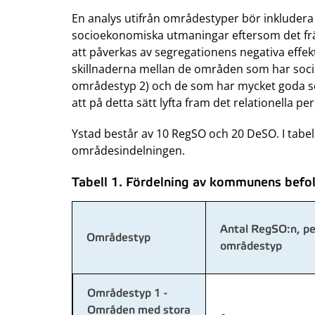
En analys utifrån områdestyper bör inkluder
socioekonomiska utmaningar eftersom det frä
att påverkas av segregationens negativa effe
skillnaderna mellan de områden som har so
områdestyp 2) och de som har mycket goda so
att på detta sätt lyfta fram det relationella pe
Ystad består av 10 RegSO och 20 DeSO. I tabel
områdesindelningen.
Tabell 1. Fördelning av kommunens befol
Antal RegSO:n, pe
Områdestyp
områdestyp
Områdestyp 1 -
Områden med stora