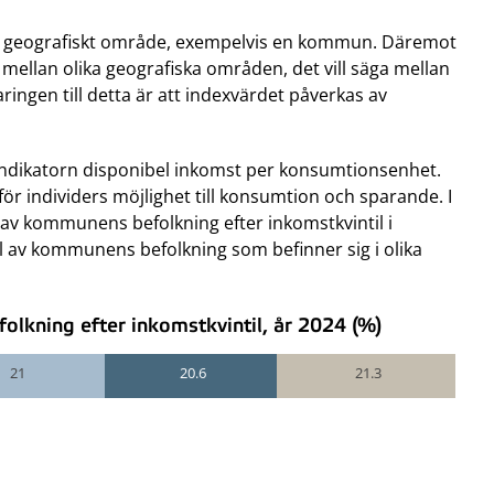
r ett geografiskt område, exempelvis en kommun. Däremot
r mellan olika geografiska områden, det vill säga mellan
ringen till detta är att indexvärdet påverkas av
indikatorn disponibel inkomst per konsumtionsenhet.
ör individers möjlighet till konsumtion och sparande. I
v kommunens befolkning efter inkomstkvintil i
 av kommunens befolkning som befinner sig i olika
lkning efter inkomstkvintil, år 2024 (%)
21
20.6
21.3