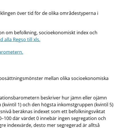
klingen över tid för de olika områdestyperna i
ion om befolkning, socioekonomiskt index och
 alla Regso till xls.
arometern.
 i bosättningsmönster mellan olika socioekonomiska
gationsbarometern beskriver hur jämn eller ojämn
(kvintil 1) och den högsta inkomstgruppen (kvintil 5)
snivå beräknas indexet som ett befolkningsviktat
 0–100 där värdet 0 innebär ingen segregation och
ögre indexvärde, desto mer segregerad är alltså