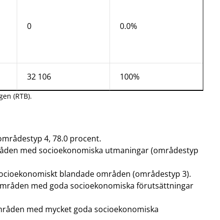
0
0.0%
32 106
100%
gen (RTB).
 områdestyp 4, 78.0 procent.
områden med socioekonomiska utmaningar (områdestyp
i socioekonomiskt blandade områden (områdestyp 3).
i områden med goda socioekonomiska förutsättningar
i områden med mycket goda socioekonomiska