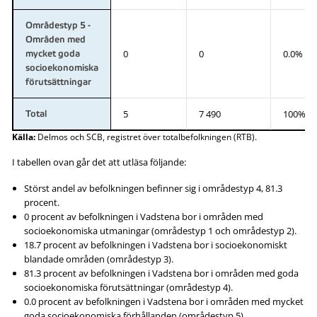
Områdestyp 5 -
Områden med
0
0
0.0%
mycket goda
socioekonomiska
förutsättningar
5
7 490
100%
Total
Källa:
Delmos och SCB, registret över totalbefolkningen (RTB).
I tabellen ovan går det att utläsa följande:
Störst andel av befolkningen befinner sig i områdestyp 4, 81.3
procent.
0 procent av befolkningen i Vadstena bor i områden med
socioekonomiska utmaningar (områdestyp 1 och områdestyp 2).
18.7 procent av befolkningen i Vadstena bor i socioekonomiskt
blandade områden (områdestyp 3).
81.3 procent av befolkningen i Vadstena bor i områden med goda
socioekonomiska förutsättningar (områdestyp 4).
0.0 procent av befolkningen i Vadstena bor i områden med mycket
goda socioekonomiska förhållanden (områdestyp 5).