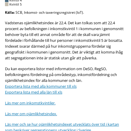
Kvintil 4
Kvintil 5
Källa:
SCB, Inkomst- och taxeringsregistret (IoT).
Vadstenas ojämlikhetsindex är 22.4. Det kan tolkas som att 22.4
procent av befolkningen i inkomstkvintil 1 i kommunen i genomsnitt
behöver byta till ett annat område för att de skall vara jämnt
fördelade i förhållande till hur personer i inkomstkvintil 5 är bosatta.
Indexet svarar därmed på hur inkomstgrupperna fördelar sig
geografiskt i kommunen i genomsnitt. Det är viktigt att komma ihåg
att segregationen inte är statisk utan går att påverka.
Du kan exportera listor med information om DeSO, RegSO,
befolkningens fördelning på områdestyp, inkomstfördelning och
ojämlikhetsindex för alla kommuner och län.
Exportera lista med alla kommuner till xls
Exportera lista med alla län till xls
Läs mer om inkomstkvintiler.
Läs mer om ojämlikhetsindex.
Läs mer och se hur ojämlikhetsindexet utvecklats över tid i kartan
som beskriver segregationens utveckling i Sverige.