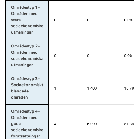
Områdestyp 1 -
Områden med
0
0
0.0%
stora
socioekonomiska
utmaningar
Områdestyp 2 -
Områden med
0
0
0.0%
socioekonomiska
utmaningar
Områdestyp 3 -
Socioekonomiskt
1
1 400
18.7%
blandade
områden
Områdestyp 4 -
Områden med
4
6 090
81.3%
goda
socioekonomiska
förutsättningar