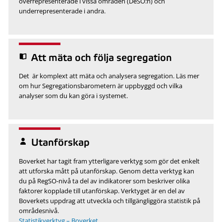
överrepresenterade i vissa områden (DeSO:n) och
underrepresenterade i andra.
Att mäta och följa segregation
Det är komplext att mäta och analysera segregation. Läs mer
om hur Segregationsbarometern är uppbyggd och vilka
analyser som du kan göra i systemet.
Utanförskap
Boverket har tagit fram ytterligare verktyg som gör det enkelt
att utforska mått på utanförskap. Genom detta verktyg kan
du på RegSO-nivå ta del av indikatorer som beskriver olika
faktorer kopplade till utanförskap. Verktyget är en del av
Boverkets uppdrag att utveckla och tillgängliggöra statistik på
områdesnivå.
Statistikverktyg – Boverket