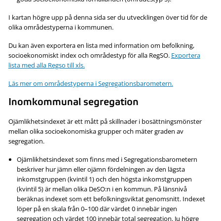
I kartan högre upp på denna sida ser du utvecklingen över tid för de
olika områdestyperna i kommunen.
Du kan även exportera en lista med information om befolkning,
socioekonomiskt index och områdestyp för alla RegSO.
Exportera
lista med alla Regso till xls.
Läs mer om områdestyperna i Segregationsbarometern.
Inomkommunal segregation
Ojämlikhetsindexet är ett mått på skillnader i bosättningsmönster
mellan olika socioekonomiska grupper och mäter graden av
segregation.
Ojämlikhetsindexet som finns med i Segregationsbarometern
beskriver hur jämn eller ojämn fördelningen av den lägsta
inkomstgruppen (kvintil 1) och den högsta inkomstgruppen
(kvintil 5) är mellan olika DeSO:n i en kommun. På länsnivå
beräknas indexet som ett befolkningsviktat genomsnitt. Indexet
löper på en skala från 0–100 där värdet 0 innebär ingen
segregation och värdet 100 innebär total segregation. Ju högre