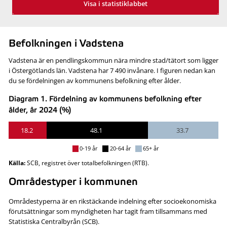
Visa i statistiklabbet
Befolkningen i Vadstena
Vadstena är en pendlingskommun nära mindre stad/tätort som ligger
i Östergötlands län. Vadstena har 7 490 invånare. I figuren nedan kan
du se fördelningen av kommunens befolkning efter ålder.
Diagram 1. Fördelning av kommunens befolkning efter
ålder, år 2024 (%)
18.2
48.1
33.7
0-19 år
20-64 år
65+ år
Källa:
SCB, registret över totalbefolkningen (RTB).
Områdestyper i kommunen
Områdestyperna är en rikstäckande indelning efter socioekonomiska
förutsättningar som myndigheten har tagit fram tillsammans med
Statistiska Centralbyrån (SCB).