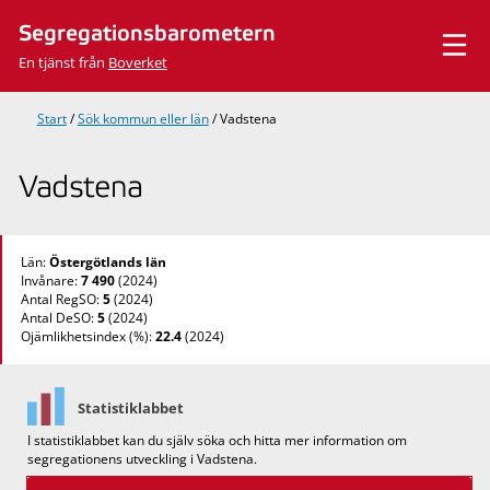
Hoppa
Segregationsbarometern
till
innehåll
En tjänst från
Boverket
Start
/
Sök kommun eller län
/
Vadstena
Vadstena
Län:
Östergötlands län
Invånare:
7 490
(2024)
Antal RegSO:
5
(2024)
Antal DeSO:
5
(2024)
Ojämlikhetsindex (%):
22.4
(2024)
Statistiklabbet
I statistiklabbet kan du själv söka och hitta mer information om
segregationens utveckling i Vadstena.