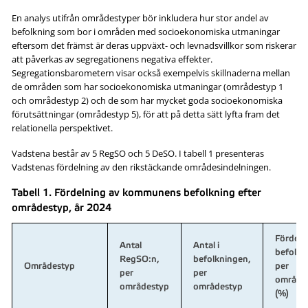
En analys utifrån områdestyper bör inkludera hur stor andel av
befolkning som bor i områden med socioekonomiska utmaningar
eftersom det främst är deras uppväxt- och levnadsvillkor som riskerar
att påverkas av segregationens negativa effekter.
Segregationsbarometern visar också exempelvis skillnaderna mellan
de områden som har socioekonomiska utmaningar (områdestyp 1
och områdestyp 2) och de som har mycket goda socioekonomiska
förutsättningar (områdestyp 5), för att på detta sätt lyfta fram det
relationella perspektivet.
Vadstena består av 5 RegSO och 5 DeSO. I tabell 1 presenteras
Vadstenas fördelning av den rikstäckande områdesindelningen.
Tabell 1. Fördelning av kommunens befolkning efter
områdestyp, år 2024
Fördeln
Antal
Antal i
befolkn
RegSO:n,
befolkningen,
Områdestyp
per
per
per
område
områdestyp
områdestyp
(%)