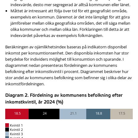
indexvärde, desto mer segregerad är alltså kommunen eller länet.
Måttet är intressant att följa över tid för ett geografiskt område,
exempelvis en kommun. Däremot är det inte lämpligt för att göra
jämförelser mellan olika geografiska områden, det vill säga mellan
olika kommuner och mellan olika län. Förklaringen till detta är att
indexvärdet påverkas av exempelvis folkmängden.
Beräkningen av ojämlikhetsindex baseras på indikatorn disponibel
inkomst per konsumtionsenhet. Den disponibla inkomsten har stor
betydelse för individers möjlighet till konsumtion och sparande. I
diagrammet nedan presenteras fördelningen av kommunens
befolkning efter inkomstkvintil i procent. Diagrammet beskriver hur
stor andel av kommunens befolkning som befinner sig i olika delar av
inkomstfördelningen.
Diagram 2. Fördelning av kommunens befolkning efter
inkomstkvintil, år 2024 (%)
18.5
24
21.1
18.8
17.5
Kvintil 1
Kvintil 2
Kvintil 3