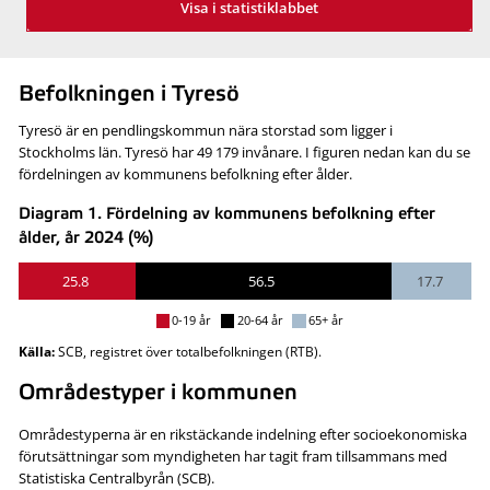
Visa i statistiklabbet
Befolkningen i Tyresö
Tyresö är en pendlingskommun nära storstad som ligger i
Stockholms län. Tyresö har 49 179 invånare. I figuren nedan kan du se
fördelningen av kommunens befolkning efter ålder.
Diagram 1. Fördelning av kommunens befolkning efter
ålder, år 2024 (%)
25.8
56.5
17.7
0-19 år
20-64 år
65+ år
Källa:
SCB, registret över totalbefolkningen (RTB).
Områdestyper i kommunen
Områdestyperna är en rikstäckande indelning efter socioekonomiska
förutsättningar som myndigheten har tagit fram tillsammans med
Statistiska Centralbyrån (SCB).