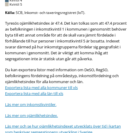
Kvintil 4
Kvintil 5
Källa:
SCB, Inkomst- och taxeringsregistret (IoT).
Tyresös ojämlikhetsindex är 47.4. Det kan tolkas som att 47.4 procent
av befolkningen i inkomstkvintil 1 i kommunen i genomsnitt behöver
byta till ett annat område för att de skall vara jämnt fördelade i
förhållande till hur personer i inkomstkvintil 5 är bosatta. Indexet
svarar därmed på hur inkomstgrupperna fördelar sig geografiskt i
kommunen i genomsnitt. Det är viktigt att komma ihåg att
segregationen inte är statisk utan går att påverka.
Du kan exportera listor med information om DeSO, RegSO,
befolkningens fördelning på områdestyp, inkomstfördelning och
ojämlikhetsindex för alla kommuner och län.
Exportera lista med alla kommuner till xls
Exportera lista med alla län till xls
Läs mer om inkomstkvintiler.
Läs mer om ojämlikhetsindex.
Läs mer och se hur ojämlikhetsindexet utvecklats över tid i kartan
som beskriver segregationens utveckling i Sverige.