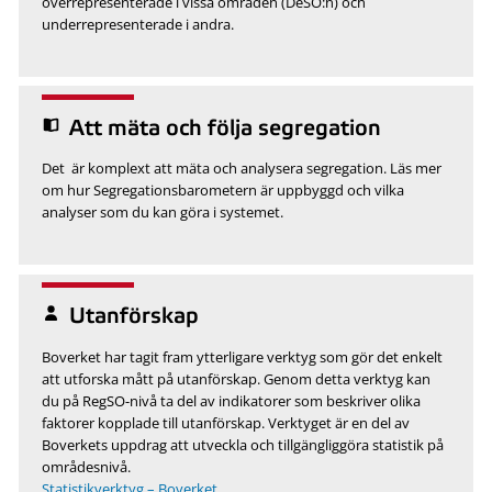
överrepresenterade i vissa områden (DeSO:n) och
underrepresenterade i andra.
Att mäta och följa segregation
Det är komplext att mäta och analysera segregation. Läs mer
om hur Segregationsbarometern är uppbyggd och vilka
analyser som du kan göra i systemet.
Utanförskap
Boverket har tagit fram ytterligare verktyg som gör det enkelt
att utforska mått på utanförskap. Genom detta verktyg kan
du på RegSO-nivå ta del av indikatorer som beskriver olika
faktorer kopplade till utanförskap. Verktyget är en del av
Boverkets uppdrag att utveckla och tillgängliggöra statistik på
områdesnivå.
Statistikverktyg – Boverket