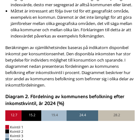
indexvärde, desto mer segregerad är alltså kommunen eller länet.
Måttet är intressant att följa över tid för ett geografiskt område,
exempelvis en kommun. Däremot är det inte lämpligt för att göra
jämförelser mellan olika geografiska områden, det vill säga mellan
olika kommuner och mellan olika län. Förklaringen till detta är att
indexvärdet påverkas av exempelvis folkmängden.
Beräkningen av ojämlikhetsindex baseras på indikatorn disponibel
inkomst per konsumtionsenhet. Den disponibla inkomsten har stor
betydelse för individers möjlighet till konsumtion och sparande. I
diagrammet nedan presenteras fördelningen av kommunens
befolkning efter inkomstkvintil i procent. Diagrammet beskriver hur
stor andel av kommunens befolkning som befinner sig i olika delar av
inkomstfördelningen.
Diagram 2. Fördelning av kommunens befolkning efter
inkomstkvintil, år 2024 (%)
12.7
15.2
19.4
24.4
28.2
Kvintil 1
Kvintil 2
Kvintil 3