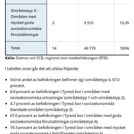
Områdestyp 5 -
Områden med
3
9 510
19.3%
mycket goda
socioekonomiska
förutsättningar
14
49 179
100%
Total
Källa:
Delmos och SCB, registret över totalbefolkningen (RTB).
I tabellen ovan går det att utläsa följande:
Störst andel av befolkningen befinner sig i områdestyp 4, 67.0
procent.
8.9 procent av befolkningen i Tyresö bor i områden med
socioekonomiska utmaningar (områdestyp 1 och områdestyp 2).
4.7 procent av befolkningen i Tyresö bor i socioekonomiskt
blandade områden (områdestyp 3).
67.0 procent av befolkningen i Tyresö bor i områden med goda
socioekonomiska förutsättningar (områdestyp 4).
19.3 procent av befolkningen i Tyresö bor i områden med mycket
goda socioekonomiska förhållanden (områdestyp 5).