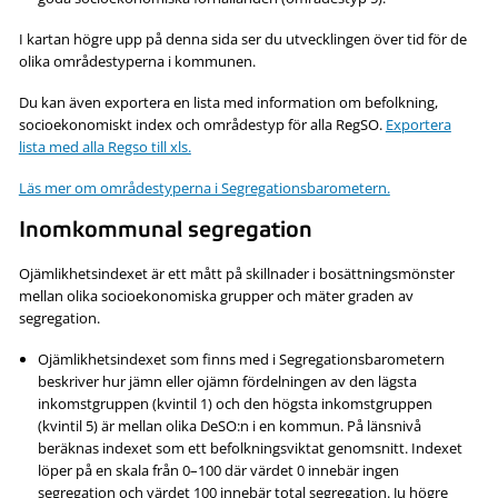
I kartan högre upp på denna sida ser du utvecklingen över tid för de
olika områdestyperna i kommunen.
Du kan även exportera en lista med information om befolkning,
socioekonomiskt index och områdestyp för alla RegSO.
Exportera
lista med alla Regso till xls.
Läs mer om områdestyperna i Segregationsbarometern.
Inomkommunal segregation
Ojämlikhetsindexet är ett mått på skillnader i bosättningsmönster
mellan olika socioekonomiska grupper och mäter graden av
segregation.
Ojämlikhetsindexet som finns med i Segregationsbarometern
beskriver hur jämn eller ojämn fördelningen av den lägsta
inkomstgruppen (kvintil 1) och den högsta inkomstgruppen
(kvintil 5) är mellan olika DeSO:n i en kommun. På länsnivå
beräknas indexet som ett befolkningsviktat genomsnitt. Indexet
löper på en skala från 0–100 där värdet 0 innebär ingen
segregation och värdet 100 innebär total segregation. Ju högre