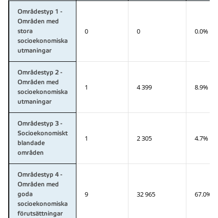
Områdestyp 1 -
Områden med
0
0
0.0%
stora
socioekonomiska
utmaningar
Områdestyp 2 -
Områden med
1
4 399
8.9%
socioekonomiska
utmaningar
Områdestyp 3 -
Socioekonomiskt
1
2 305
4.7%
blandade
områden
Områdestyp 4 -
Områden med
9
32 965
67.0%
goda
socioekonomiska
förutsättningar