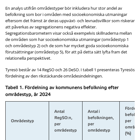
En analys utifrån områdestyper bör inkludera hur stor andel av
befolkning som bor i områden med socioekonomiska utmaningar
eftersom det främst är deras uppväxt- och levnadsvillkor som riskerar
att påverkas av segregationens negativa effekter.
Segregationsbarometern visar också exempelvis skillnaderna mellan
de områden som har socioekonomiska utmaningar (områdestyp 1
och områdestyp 2) och de som har mycket goda socioekonomiska
förutsättningar (områdestyp 5), för att på detta sätt lyfta fram det
relationella perspektivet.
Tyresö består av 14 RegSO och 26 DeSO. I tabell 1 presenteras Tyresös
fördelning av den rikstäckande områdesindelningen.
Tabell 1. Fördelning av kommunens befolkning efter
områdestyp, år 2024
Fördeln
Antal
Antal i
befolkn
RegSO:n,
befolkningen,
Områdestyp
per
per
per
område
områdestyp
områdestyp
(%)