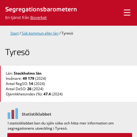
Hoppa
Segregationsbarometern
till
innehåll
En tjänst från
Boverket
Start
/
Sök kommun eller län
/
Tyresö
Tyresö
Län:
Stockholms län
Invånare:
49 179
(2024)
Antal RegSO:
14
(2024)
Antal DeSO:
26
(2024)
Ojämlikhetsindex (%):
47.4
(2024)
Statistiklabbet
I statistiklabbet kan du själv söka och hitta mer information om
segregationens utveckling i Tyresö.