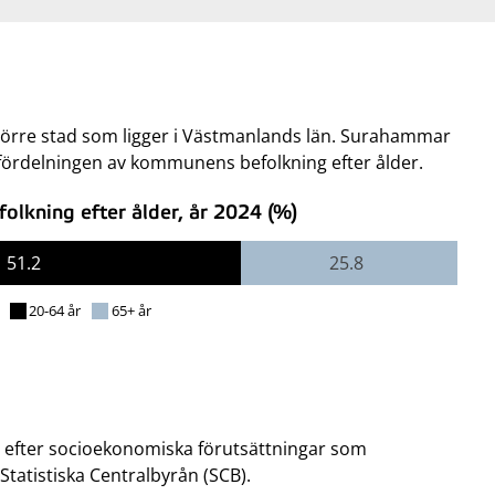
rre stad som ligger i Västmanlands län. Surahammar
 fördelningen av kommunens befolkning efter ålder.
lkning efter ålder, år 2024 (%)
51.2
25.8
20-64 år
65+ år
 efter socioekonomiska förutsättningar som
tatistiska Centralbyrån (SCB).