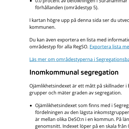
0.0 procent av befolkningen i Surahamma
förhållanden (områdestyp 5).
I kartan högre upp på denna sida ser du utvec
kommunen.
Du kan även exportera en lista med informat
områdestyp för alla RegSO.
Exportera lista med
Läs mer om områdestyperna i Segregationsb
Inomkommunal segregation
Ojämlikhetsindexet är ett mått på skillnader
grupper och mäter graden av segregation.
Ojämlikhetsindexet som finns med i Segre
fördelningen av den lägsta inkomstgruppen 
är mellan olika DeSO:n i en kommun. På län
genomsnitt. Indexet löper på en skala från