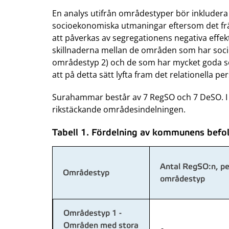
En analys utifrån områdestyper bör inkluder
socioekonomiska utmaningar eftersom det frä
att påverkas av segregationens negativa effe
skillnaderna mellan de områden som har so
områdestyp 2) och de som har mycket goda so
att på detta sätt lyfta fram det relationella pe
Surahammar består av 7 RegSO och 7 DeSO. I 
rikstäckande områdesindelningen.
Tabell 1. Fördelning av kommunens befol
Antal RegSO:n, pe
Områdestyp
områdestyp
Områdestyp 1 -
Områden med stora