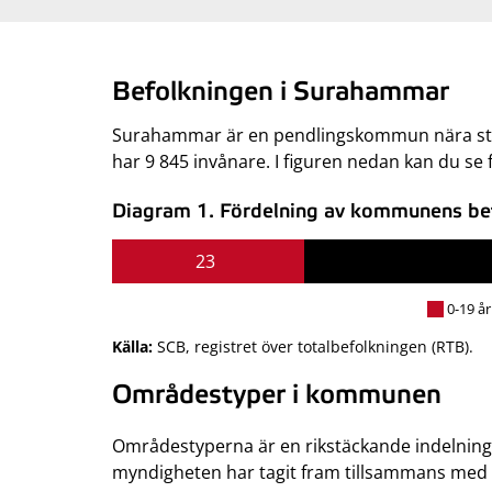
Befolkningen i Surahammar
Surahammar är en pendlingskommun nära stö
har 9 845 invånare. I figuren nedan kan du se
Diagram 1. Fördelning av kommunens befo
23
0-19 år
Källa:
SCB, registret över totalbefolkningen (RTB).
Områdestyper i kommunen
Områdestyperna är en rikstäckande indelning
myndigheten har tagit fram tillsammans med S