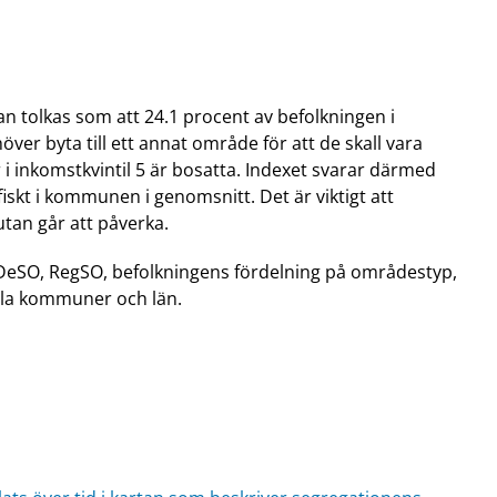
n tolkas som att 24.1 procent av befolkningen i
er byta till ett annat område för att de skall vara
r i inkomstkvintil 5 är bosatta. Indexet svarar därmed
skt i kommunen i genomsnitt. Det är viktigt att
utan går att påverka.
DeSO, RegSO, befolkningens fördelning på områdestyp,
lla kommuner och län.