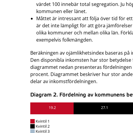
värdet 100 innebär total segregation. Ju h
kommunen eller länet.
Måttet är intressant att följa över tid fö
är det inte lämpligt för att göra jämförelse
olika kommuner och mellan olika län. Förkla
exempelvis folkmängden.
Beräkningen av ojämlikhetsindex baseras på 
Den disponibla inkomsten har stor betydelse f
diagrammet nedan presenteras fördelningen a
procent. Diagrammet beskriver hur stor andel
delar av inkomstfördelningen.
Diagram 2. Fördelning av kommunens befo
19.2
27.1
Kvintil 1
Kvintil 2
Kvintil 3