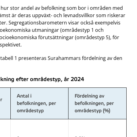
a hur stor andel av befolkning som bor i områden med
mst är deras uppväxt- och levnadsvillkor som riskerar
kter. Segregationsbarometern visar också exempelvis
cioekonomiska utmaningar (områdestyp 1 och
cioekonomiska förutsättningar (områdestyp 5), för
rspektivet.
tabell 1 presenteras Surahammars fördelning av den
kning efter områdestyp, år 2024
Antal i
Fördelning av
r
befolkningen, per
befolkningen, per
områdestyp
områdestyp (%)