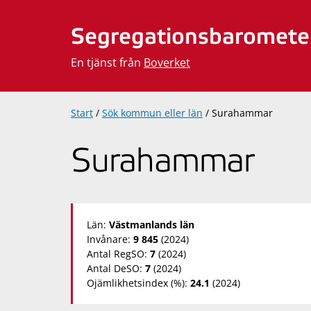
Hoppa
till
Segregationsbaromete
innehåll
En tjänst från
Boverket
Start
/
Sök kommun eller län
/
Surahammar
Surahammar
Län:
Västmanlands län
Invånare:
9 845
(2024)
Antal RegSO:
7
(2024)
Antal DeSO:
7
(2024)
Ojämlikhetsindex (%):
24.1
(2024)