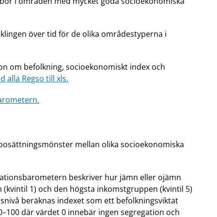
r bor i områden med mycket goda socioekonomiska
klingen över tid för de olika områdestyperna i
ion om befolkning, socioekonomiskt index och
 alla Regso till xls.
arometern.
 i bosättningsmönster mellan olika socioekonomiska
gationsbarometern beskriver hur jämn eller ojämn
(kvintil 1) och den högsta inkomstgruppen (kvintil 5)
snivå beräknas indexet som ett befolkningsviktat
 0–100 där värdet 0 innebär ingen segregation och