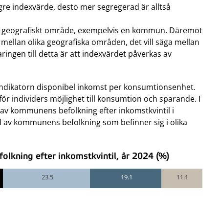
ögre indexvärde, desto mer segregerad är alltså
r ett geografiskt område, exempelvis en kommun. Däremot
r mellan olika geografiska områden, det vill säga mellan
ringen till detta är att indexvärdet påverkas av
indikatorn disponibel inkomst per konsumtionsenhet.
ör individers möjlighet till konsumtion och sparande. I
v kommunens befolkning efter inkomstkvintil i
 av kommunens befolkning som befinner sig i olika
lkning efter inkomstkvintil, år 2024 (%)
23.5
19.1
11.1