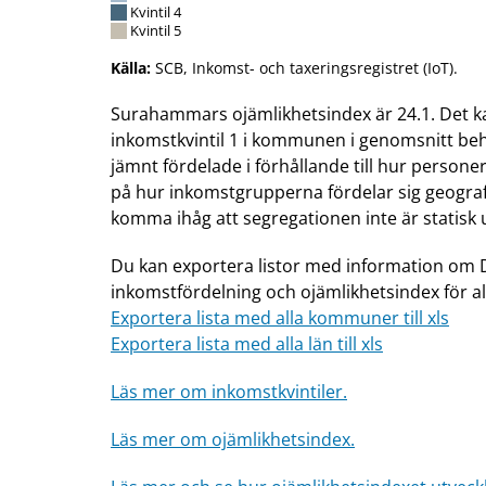
Kvintil 4
Kvintil 5
Källa:
SCB, Inkomst- och taxeringsregistret (IoT).
Surahammars ojämlikhetsindex är 24.1. Det ka
inkomstkvintil 1 i kommunen i genomsnitt behöv
jämnt fördelade i förhållande till hur persone
på hur inkomstgrupperna fördelar sig geografi
komma ihåg att segregationen inte är statisk 
Du kan exportera listor med information om 
inkomstfördelning och ojämlikhetsindex för a
Exportera lista med alla kommuner till xls
Exportera lista med alla län till xls
Läs mer om inkomstkvintiler.
Läs mer om ojämlikhetsindex.