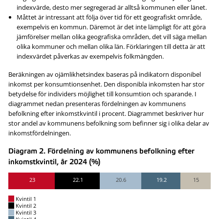
indexvärde, desto mer segregerad är alltså kommunen eller länet.
Måttet är intressant att följa över tid för ett geografiskt område,
exempelvis en kommun. Däremot är det inte lämpligt för att göra
jämförelser mellan olika geografiska områden, det vill säga mellan
olika kommuner och mellan olika län. Förklaringen till detta är att
indexvärdet påverkas av exempelvis folkmängden.
Beräkningen av ojämlikhetsindex baseras på indikatorn disponibel
inkomst per konsumtionsenhet. Den disponibla inkomsten har stor
betydelse för individers möjlighet till konsumtion och sparande. I
diagrammet nedan presenteras fördelningen av kommunens
befolkning efter inkomstkvintil i procent. Diagrammet beskriver hur
stor andel av kommunens befolkning som befinner sig i olika delar av
inkomstfördelningen.
Diagram 2. Fördelning av kommunens befolkning efter
inkomstkvintil, år 2024 (%)
23
22.1
20.6
19.2
15
Kvintil 1
Kvintil 2
Kvintil 3