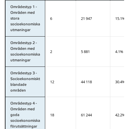
Områdestyp 1 -
Områden med
6
21 947
15.1%
stora
socioekonomiska
utmaningar
Områdestyp 2 -
Områden med
2
5 881
4.1%
socioekonomiska
utmaningar
Områdestyp 3 -
Socioekonomiskt
12
44 118
30.4%
blandade
områden
Områdestyp 4 -
Områden med
18
61 244
42.2%
goda
socioekonomiska
förutsättningar