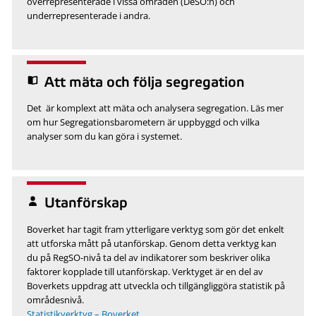
överrepresenterade i vissa områden (DeSO:n) och
underrepresenterade i andra.
Att mäta och följa segregation
Det är komplext att mäta och analysera segregation. Läs mer
om hur Segregationsbarometern är uppbyggd och vilka
analyser som du kan göra i systemet.
Utanförskap
Boverket har tagit fram ytterligare verktyg som gör det enkelt
att utforska mått på utanförskap. Genom detta verktyg kan
du på RegSO-nivå ta del av indikatorer som beskriver olika
faktorer kopplade till utanförskap. Verktyget är en del av
Boverkets uppdrag att utveckla och tillgängliggöra statistik på
områdesnivå.
Statistikverktyg – Boverket