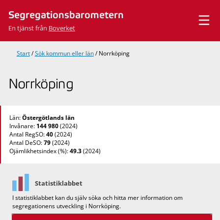
Hoppa
Segregationsbarometern
till
innehåll
En tjänst från
Boverket
Start
/
Sök kommun eller län
/
Norrköping
Norrköping
Län:
Östergötlands län
Invånare:
144 980
(2024)
Antal RegSO:
40
(2024)
Antal DeSO:
79
(2024)
Ojämlikhetsindex (%):
49.3
(2024)
Statistiklabbet
I statistiklabbet kan du själv söka och hitta mer information om
segregationens utveckling i Norrköping.