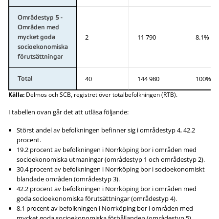
Områdestyp 5 -
Områden med
2
11 790
8.1%
mycket goda
socioekonomiska
förutsättningar
40
144 980
100%
Total
Källa:
Delmos och SCB, registret över totalbefolkningen (RTB).
I tabellen ovan går det att utläsa följande:
Störst andel av befolkningen befinner sig i områdestyp 4, 42.2
procent.
19.2 procent av befolkningen i Norrköping bor i områden med
socioekonomiska utmaningar (områdestyp 1 och områdestyp 2).
30.4 procent av befolkningen i Norrköping bor i socioekonomiskt
blandade områden (områdestyp 3).
42.2 procent av befolkningen i Norrköping bor i områden med
goda socioekonomiska förutsättningar (områdestyp 4).
8.1 procent av befolkningen i Norrköping bor i områden med
mycket goda socioekonomiska förhållanden (områdestyp 5).