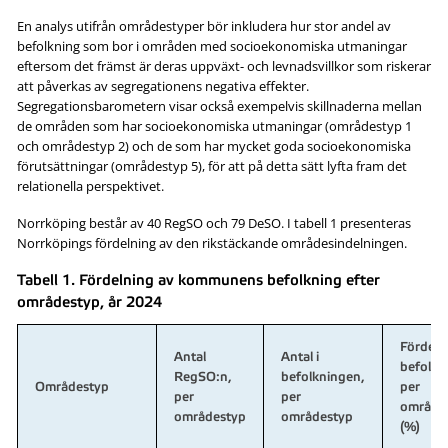
En analys utifrån områdestyper bör inkludera hur stor andel av
befolkning som bor i områden med socioekonomiska utmaningar
eftersom det främst är deras uppväxt- och levnadsvillkor som riskerar
att påverkas av segregationens negativa effekter.
Segregationsbarometern visar också exempelvis skillnaderna mellan
de områden som har socioekonomiska utmaningar (områdestyp 1
och områdestyp 2) och de som har mycket goda socioekonomiska
förutsättningar (områdestyp 5), för att på detta sätt lyfta fram det
relationella perspektivet.
Norrköping består av 40 RegSO och 79 DeSO. I tabell 1 presenteras
Norrköpings fördelning av den rikstäckande områdesindelningen.
Tabell 1. Fördelning av kommunens befolkning efter
områdestyp, år 2024
Fördeln
Antal
Antal i
befolkn
RegSO:n,
befolkningen,
Områdestyp
per
per
per
område
områdestyp
områdestyp
(%)