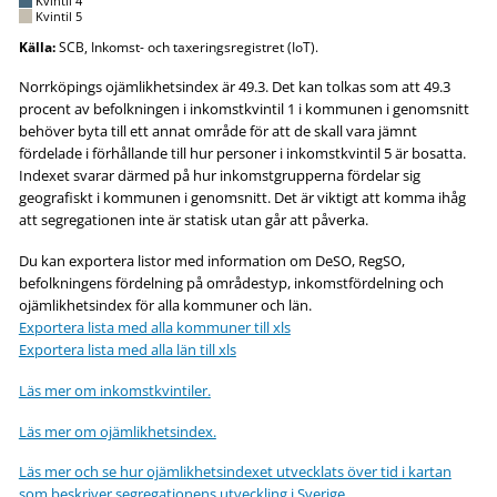
Kvintil 4
Kvintil 5
Källa:
SCB, Inkomst- och taxeringsregistret (IoT).
Norrköpings ojämlikhetsindex är 49.3. Det kan tolkas som att 49.3
procent av befolkningen i inkomstkvintil 1 i kommunen i genomsnitt
behöver byta till ett annat område för att de skall vara jämnt
fördelade i förhållande till hur personer i inkomstkvintil 5 är bosatta.
Indexet svarar därmed på hur inkomstgrupperna fördelar sig
geografiskt i kommunen i genomsnitt. Det är viktigt att komma ihåg
att segregationen inte är statisk utan går att påverka.
Du kan exportera listor med information om DeSO, RegSO,
befolkningens fördelning på områdestyp, inkomstfördelning och
ojämlikhetsindex för alla kommuner och län.
Exportera lista med alla kommuner till xls
Exportera lista med alla län till xls
Läs mer om inkomstkvintiler.
Läs mer om ojämlikhetsindex.
Läs mer och se hur ojämlikhetsindexet utvecklats över tid i kartan
som beskriver segregationens utveckling i Sverige.