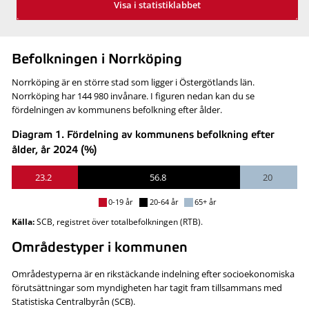
Visa i statistiklabbet
Befolkningen i Norrköping
Norrköping är en större stad som ligger i Östergötlands län.
Norrköping har 144 980 invånare. I figuren nedan kan du se
fördelningen av kommunens befolkning efter ålder.
Diagram 1. Fördelning av kommunens befolkning efter
ålder, år 2024 (%)
23.2
56.8
20
0-19 år
20-64 år
65+ år
Källa:
SCB, registret över totalbefolkningen (RTB).
Områdestyper i kommunen
Områdestyperna är en rikstäckande indelning efter socioekonomiska
förutsättningar som myndigheten har tagit fram tillsammans med
Statistiska Centralbyrån (SCB).