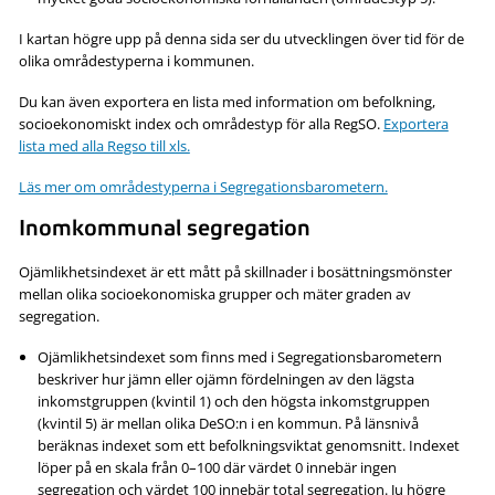
I kartan högre upp på denna sida ser du utvecklingen över tid för de
olika områdestyperna i kommunen.
Du kan även exportera en lista med information om befolkning,
socioekonomiskt index och områdestyp för alla RegSO.
Exportera
lista med alla Regso till xls.
Läs mer om områdestyperna i Segregationsbarometern.
Inomkommunal segregation
Ojämlikhetsindexet är ett mått på skillnader i bosättningsmönster
mellan olika socioekonomiska grupper och mäter graden av
segregation.
Ojämlikhetsindexet som finns med i Segregationsbarometern
beskriver hur jämn eller ojämn fördelningen av den lägsta
inkomstgruppen (kvintil 1) och den högsta inkomstgruppen
(kvintil 5) är mellan olika DeSO:n i en kommun. På länsnivå
beräknas indexet som ett befolkningsviktat genomsnitt. Indexet
löper på en skala från 0–100 där värdet 0 innebär ingen
segregation och värdet 100 innebär total segregation. Ju högre