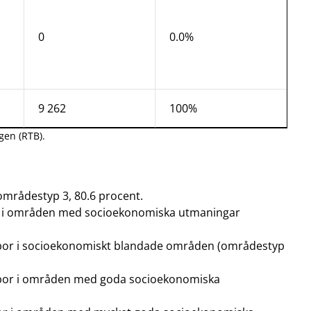
0
0.0%
9 262
100%
gen (RTB).
 områdestyp 3, 80.6 procent.
or i områden med socioekonomiska utmaningar
g bor i socioekonomiskt blandade områden (områdestyp
g bor i områden med goda socioekonomiska