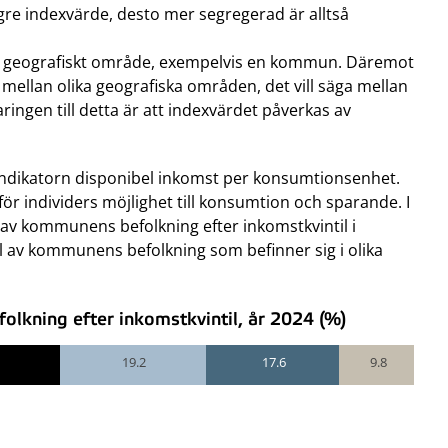
ögre indexvärde, desto mer segregerad är alltså
r ett geografiskt område, exempelvis en kommun. Däremot
r mellan olika geografiska områden, det vill säga mellan
ringen till detta är att indexvärdet påverkas av
indikatorn disponibel inkomst per konsumtionsenhet.
ör individers möjlighet till konsumtion och sparande. I
v kommunens befolkning efter inkomstkvintil i
 av kommunens befolkning som befinner sig i olika
lkning efter inkomstkvintil, år 2024 (%)
19.2
17.6
9.8