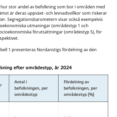
a hur stor andel av befolkning som bor i områden med
mst är deras uppväxt- och levnadsvillkor som riskerar
kter. Segregationsbarometern visar också exempelvis
cioekonomiska utmaningar (områdestyp 1 och
cioekonomiska förutsättningar (områdestyp 5), för
rspektivet.
abell 1 presenteras Nordanstigs fördelning av den
kning efter områdestyp, år 2024
Antal i
Fördelning av
r
befolkningen, per
befolkningen, per
områdestyp
områdestyp (%)