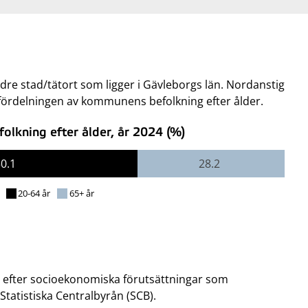
e stad/tätort som ligger i Gävleborgs län. Nordanstig
 fördelningen av kommunens befolkning efter ålder.
lkning efter ålder, år 2024 (%)
50.1
28.2
20-64 år
65+ år
 efter socioekonomiska förutsättningar som
tatistiska Centralbyrån (SCB).