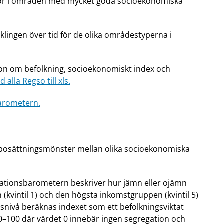
 bor i områden med mycket goda socioekonomiska
klingen över tid för de olika områdestyperna i
ion om befolkning, socioekonomiskt index och
 alla Regso till xls.
arometern.
 i bosättningsmönster mellan olika socioekonomiska
gationsbarometern beskriver hur jämn eller ojämn
(kvintil 1) och den högsta inkomstgruppen (kvintil 5)
snivå beräknas indexet som ett befolkningsviktat
 0–100 där värdet 0 innebär ingen segregation och