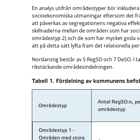
En analys utifrån områdestyper bör inkluder
socioekonomiska utmaningar eftersom det frä
att påverkas av segregationens negativa effe
skillnaderna mellan de områden som har so
områdestyp 2) och de som har mycket goda so
att på detta sätt lyfta fram det relationella pe
Nordanstig består av 5 RegSO och 7 DeSO. I t
rikstäckande områdesindelningen.
Tabell 1. Fördelning av kommunens befol
Antal RegSO:n, pe
Områdestyp
områdestyp
Områdestyp 1 -
Områden med stora