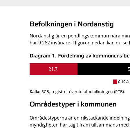
Befolkningen i Nordanstig
Nordanstig är en pendlingskommun nära mindr
har 9 262 invånare. I figuren nedan kan du se
Diagram 1. Fördelning av kommunens befo
21.7
0-19 år
Källa:
SCB, registret över totalbefolkningen (RTB).
Områdestyper i kommunen
Områdestyperna är en rikstäckande indelning
myndigheten har tagit fram tillsammans med S