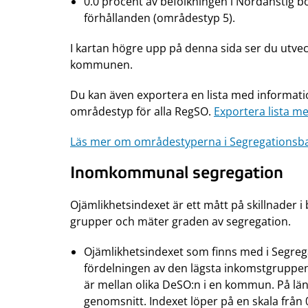
0.0 procent av befolkningen i Nordanstig
förhållanden (områdestyp 5).
I kartan högre upp på denna sida ser du utvec
kommunen.
Du kan även exportera en lista med informat
områdestyp för alla RegSO.
Exportera lista med
Läs mer om områdestyperna i Segregationsb
Inomkommunal segregation
Ojämlikhetsindexet är ett mått på skillnader
grupper och mäter graden av segregation.
Ojämlikhetsindexet som finns med i Segre
fördelningen av den lägsta inkomstgruppen 
är mellan olika DeSO:n i en kommun. På län
genomsnitt. Indexet löper på en skala från