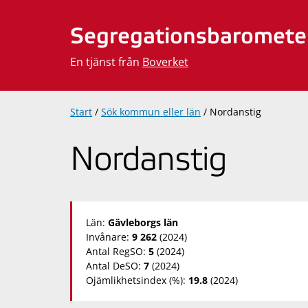
Hoppa
till
Segregationsbaromete
innehåll
En tjänst från
Boverket
Start
/
Sök kommun eller län
/
Nordanstig
Nordanstig
Län:
Gävleborgs län
Invånare:
9 262
(2024)
Antal RegSO:
5
(2024)
Antal DeSO:
7
(2024)
Ojämlikhetsindex (%):
19.8
(2024)