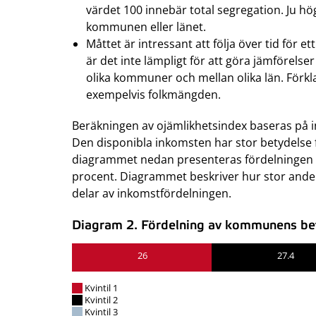
värdet 100 innebär total segregation. Ju h
kommunen eller länet.
Måttet är intressant att följa över tid fö
är det inte lämpligt för att göra jämförelse
olika kommuner och mellan olika län. Förkla
exempelvis folkmängden.
Beräkningen av ojämlikhetsindex baseras på 
Den disponibla inkomsten har stor betydelse f
diagrammet nedan presenteras fördelningen a
procent. Diagrammet beskriver hur stor andel
delar av inkomstfördelningen.
Diagram 2. Fördelning av kommunens befo
26
27.4
Kvintil 1
Kvintil 2
Kvintil 3