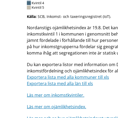
Kvintil 4
Kvintil 5
Källa:
SCB, Inkomst- och taxeringsregistret (IoT).
Nordanstigs ojämlikhetsindex är 19.8. Det kan
inkomstkvintil 1 i kommunen i genomsnitt behöv
jämnt fördelade i förhållande till hur persone
på hur inkomstgrupperna fördelar sig geografi
komma ihåg att segregationen inte är statisk 
Du kan exportera listor med information om 
inkomstfördelning och ojämlikhetsindex för a
Exportera lista med alla kommuner till xls
Exportera lista med alla län till xls
Läs mer om inkomstkvintiler.
Läs mer om ojämlikhetsindex.