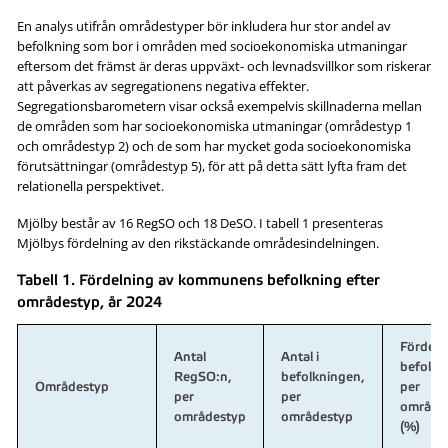
En analys utifrån områdestyper bör inkludera hur stor andel av
befolkning som bor i områden med socioekonomiska utmaningar
eftersom det främst är deras uppväxt- och levnadsvillkor som riskerar
att påverkas av segregationens negativa effekter.
Segregationsbarometern visar också exempelvis skillnaderna mellan
de områden som har socioekonomiska utmaningar (områdestyp 1
och områdestyp 2) och de som har mycket goda socioekonomiska
förutsättningar (områdestyp 5), för att på detta sätt lyfta fram det
relationella perspektivet.
Mjölby består av 16 RegSO och 18 DeSO. I tabell 1 presenteras
Mjölbys fördelning av den rikstäckande områdesindelningen.
Tabell 1. Fördelning av kommunens befolkning efter
områdestyp, år 2024
Fördeln
Antal
Antal i
befolkn
RegSO:n,
befolkningen,
Områdestyp
per
per
per
område
områdestyp
områdestyp
(%)