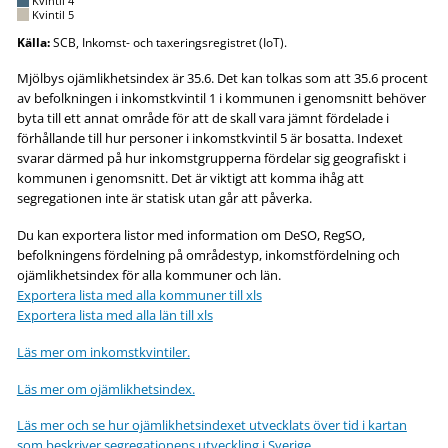
Kvintil 4
Kvintil 5
Källa:
SCB, Inkomst- och taxeringsregistret (IoT).
Mjölbys ojämlikhetsindex är 35.6. Det kan tolkas som att 35.6 procent
av befolkningen i inkomstkvintil 1 i kommunen i genomsnitt behöver
byta till ett annat område för att de skall vara jämnt fördelade i
förhållande till hur personer i inkomstkvintil 5 är bosatta. Indexet
svarar därmed på hur inkomstgrupperna fördelar sig geografiskt i
kommunen i genomsnitt. Det är viktigt att komma ihåg att
segregationen inte är statisk utan går att påverka.
Du kan exportera listor med information om DeSO, RegSO,
befolkningens fördelning på områdestyp, inkomstfördelning och
ojämlikhetsindex för alla kommuner och län.
Exportera lista med alla kommuner till xls
Exportera lista med alla län till xls
Läs mer om inkomstkvintiler.
Läs mer om ojämlikhetsindex.
Läs mer och se hur ojämlikhetsindexet utvecklats över tid i kartan
som beskriver segregationens utveckling i Sverige.