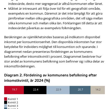
indexvärde, desto mer segregerad är alltså kommunen eller länet.
Måttet är intressant att följa över tid för ett geografiskt område,
exempelvis en kommun. Däremot är det inte lämpligt för att göra
jämförelser mellan olika geografiska områden, det vill säga mellan
olika kommuner och mellan olika län. Förklaringen till detta är att
indexvärdet påverkas av exempelvis folkmängden.
Beräkningen av ojämlikhetsindex baseras på indikatorn disponibel
inkomst per konsumtionsenhet. Den disponibla inkomsten har stor
betydelse för individers möjlighet till konsumtion och sparande. I
diagrammet nedan presenteras fördelningen av kommunens
befolkning efter inkomstkvintil i procent. Diagrammet beskriver hur
stor andel av kommunens befolkning som befinner sig i olika delar av
inkomstfördelningen.
Diagram 2. Fördelning av kommunens befolkning efter
inkomstkvintil, år 2024 (%)
19.7
22.4
22.9
20.7
14.2
Kvintil 1
Kvintil 2
Kvintil 3