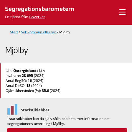
Hoppa
Segregationsbarometern
till
innehåll
En tjänst från
Boverket
Start
/
Sök kommun eller län
/
Mjölby
Mjölby
Län:
Östergötlands län
Invånare:
28 695
(2024)
Antal RegSO:
16
(2024)
Antal DeSO:
18
(2024)
Ojämlikhetsindex (%):
35.6
(2024)
Statistiklabbet
I statistiklabbet kan du själv söka och hitta mer information om
segregationens utveckling i Mjölby.