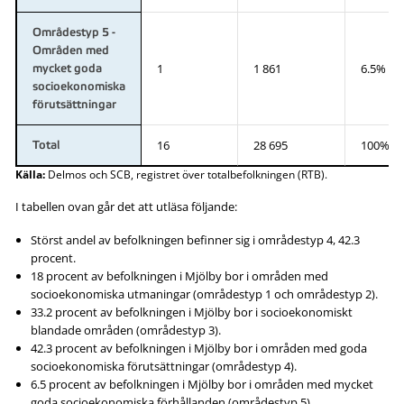
Områdestyp 5 -
Områden med
1
1 861
6.5%
mycket goda
socioekonomiska
förutsättningar
16
28 695
100%
Total
Källa:
Delmos och SCB, registret över totalbefolkningen (RTB).
I tabellen ovan går det att utläsa följande:
Störst andel av befolkningen befinner sig i områdestyp 4, 42.3
procent.
18 procent av befolkningen i Mjölby bor i områden med
socioekonomiska utmaningar (områdestyp 1 och områdestyp 2).
33.2 procent av befolkningen i Mjölby bor i socioekonomiskt
blandade områden (områdestyp 3).
42.3 procent av befolkningen i Mjölby bor i områden med goda
socioekonomiska förutsättningar (områdestyp 4).
6.5 procent av befolkningen i Mjölby bor i områden med mycket
goda socioekonomiska förhållanden (områdestyp 5).