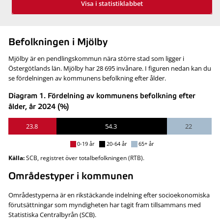
Visa i statistiklabbet
Befolkningen i Mjölby
Mjölby är en pendlingskommun nära större stad som ligger i
Östergötlands län. Mjölby har 28 695 invånare. I figuren nedan kan du
se fördelningen av kommunens befolkning efter ålder.
Diagram 1. Fördelning av kommunens befolkning efter
ålder, år 2024 (%)
23.8
54.3
22
0-19 år
20-64 år
65+ år
Källa:
SCB, registret över totalbefolkningen (RTB).
Områdestyper i kommunen
Områdestyperna är en rikstäckande indelning efter socioekonomiska
förutsättningar som myndigheten har tagit fram tillsammans med
Statistiska Centralbyrån (SCB).