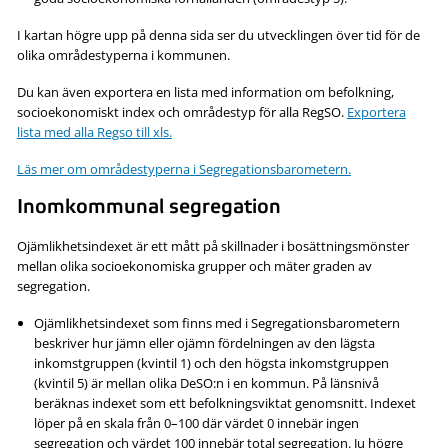
I kartan högre upp på denna sida ser du utvecklingen över tid för de
olika områdestyperna i kommunen.
Du kan även exportera en lista med information om befolkning,
socioekonomiskt index och områdestyp för alla RegSO.
Exportera
lista med alla Regso till xls.
Läs mer om områdestyperna i Segregationsbarometern.
Inomkommunal segregation
Ojämlikhetsindexet är ett mått på skillnader i bosättningsmönster
mellan olika socioekonomiska grupper och mäter graden av
segregation.
Ojämlikhetsindexet som finns med i Segregationsbarometern
beskriver hur jämn eller ojämn fördelningen av den lägsta
inkomstgruppen (kvintil 1) och den högsta inkomstgruppen
(kvintil 5) är mellan olika DeSO:n i en kommun. På länsnivå
beräknas indexet som ett befolkningsviktat genomsnitt. Indexet
löper på en skala från 0–100 där värdet 0 innebär ingen
segregation och värdet 100 innebär total segregation. Ju högre