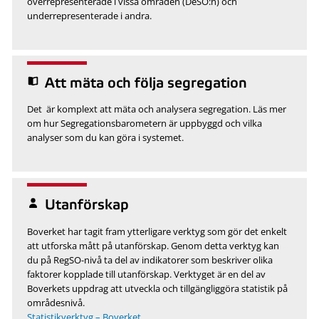
överrepresenterade i vissa områden (DeSO:n) och
underrepresenterade i andra.
Att mäta och följa segregation
Det är komplext att mäta och analysera segregation. Läs mer
om hur Segregationsbarometern är uppbyggd och vilka
analyser som du kan göra i systemet.
Utanförskap
Boverket har tagit fram ytterligare verktyg som gör det enkelt
att utforska mått på utanförskap. Genom detta verktyg kan
du på RegSO-nivå ta del av indikatorer som beskriver olika
faktorer kopplade till utanförskap. Verktyget är en del av
Boverkets uppdrag att utveckla och tillgängliggöra statistik på
områdesnivå.
Statistikverktyg – Boverket