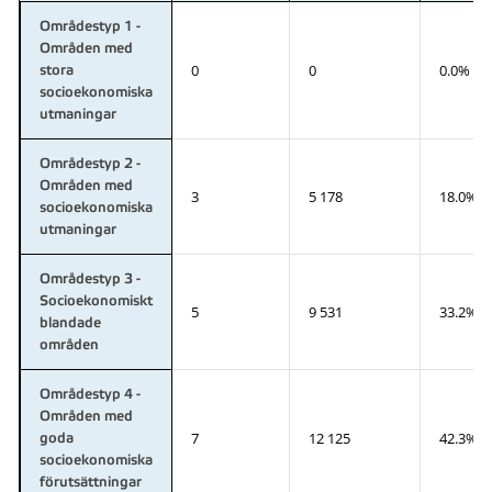
Områdestyp 1 -
Områden med
0
0
0.0%
stora
socioekonomiska
utmaningar
Områdestyp 2 -
Områden med
3
5 178
18.0%
socioekonomiska
utmaningar
Områdestyp 3 -
Socioekonomiskt
5
9 531
33.2%
blandade
områden
Områdestyp 4 -
Områden med
7
12 125
42.3%
goda
socioekonomiska
förutsättningar