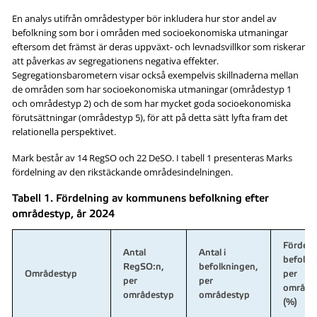
En analys utifrån områdestyper bör inkludera hur stor andel av
befolkning som bor i områden med socioekonomiska utmaningar
eftersom det främst är deras uppväxt- och levnadsvillkor som riskerar
att påverkas av segregationens negativa effekter.
Segregationsbarometern visar också exempelvis skillnaderna mellan
de områden som har socioekonomiska utmaningar (områdestyp 1
och områdestyp 2) och de som har mycket goda socioekonomiska
förutsättningar (områdestyp 5), för att på detta sätt lyfta fram det
relationella perspektivet.
Mark består av 14 RegSO och 22 DeSO. I tabell 1 presenteras Marks
fördelning av den rikstäckande områdesindelningen.
Tabell 1. Fördelning av kommunens befolkning efter
områdestyp, år 2024
Fördeln
Antal
Antal i
befolkn
RegSO:n,
befolkningen,
Områdestyp
per
per
per
område
områdestyp
områdestyp
(%)