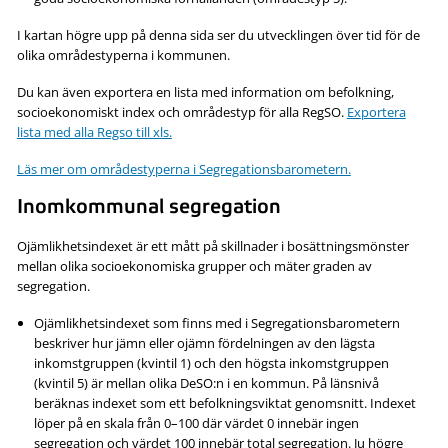
I kartan högre upp på denna sida ser du utvecklingen över tid för de
olika områdestyperna i kommunen.
Du kan även exportera en lista med information om befolkning,
socioekonomiskt index och områdestyp för alla RegSO.
Exportera
lista med alla Regso till xls.
Läs mer om områdestyperna i Segregationsbarometern.
Inomkommunal segregation
Ojämlikhetsindexet är ett mått på skillnader i bosättningsmönster
mellan olika socioekonomiska grupper och mäter graden av
segregation.
Ojämlikhetsindexet som finns med i Segregationsbarometern
beskriver hur jämn eller ojämn fördelningen av den lägsta
inkomstgruppen (kvintil 1) och den högsta inkomstgruppen
(kvintil 5) är mellan olika DeSO:n i en kommun. På länsnivå
beräknas indexet som ett befolkningsviktat genomsnitt. Indexet
löper på en skala från 0–100 där värdet 0 innebär ingen
segregation och värdet 100 innebär total segregation. Ju högre