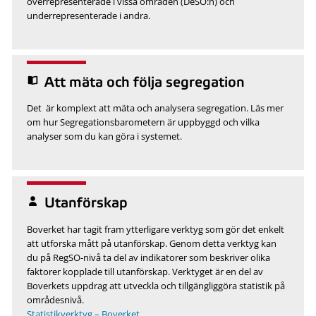
överrepresenterade i vissa områden (DeSO:n) och
underrepresenterade i andra.
Att mäta och följa segregation
Det är komplext att mäta och analysera segregation. Läs mer
om hur Segregationsbarometern är uppbyggd och vilka
analyser som du kan göra i systemet.
Utanförskap
Boverket har tagit fram ytterligare verktyg som gör det enkelt
att utforska mått på utanförskap. Genom detta verktyg kan
du på RegSO-nivå ta del av indikatorer som beskriver olika
faktorer kopplade till utanförskap. Verktyget är en del av
Boverkets uppdrag att utveckla och tillgängliggöra statistik på
områdesnivå.
Statistikverktyg – Boverket