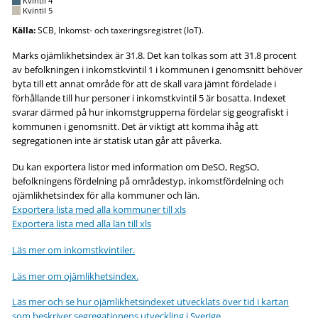
Kvintil 4
Kvintil 5
Källa:
SCB, Inkomst- och taxeringsregistret (IoT).
Marks ojämlikhetsindex är 31.8. Det kan tolkas som att 31.8 procent
av befolkningen i inkomstkvintil 1 i kommunen i genomsnitt behöver
byta till ett annat område för att de skall vara jämnt fördelade i
förhållande till hur personer i inkomstkvintil 5 är bosatta. Indexet
svarar därmed på hur inkomstgrupperna fördelar sig geografiskt i
kommunen i genomsnitt. Det är viktigt att komma ihåg att
segregationen inte är statisk utan går att påverka.
Du kan exportera listor med information om DeSO, RegSO,
befolkningens fördelning på områdestyp, inkomstfördelning och
ojämlikhetsindex för alla kommuner och län.
Exportera lista med alla kommuner till xls
Exportera lista med alla län till xls
Läs mer om inkomstkvintiler.
Läs mer om ojämlikhetsindex.
Läs mer och se hur ojämlikhetsindexet utvecklats över tid i kartan
som beskriver segregationens utveckling i Sverige.