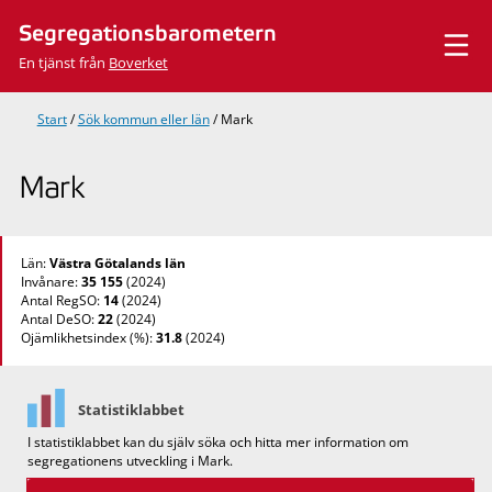
Hoppa
Segregationsbarometern
till
innehåll
En tjänst från
Boverket
Start
/
Sök kommun eller län
/
Mark
Mark
Län:
Västra Götalands län
Invånare:
35 155
(2024)
Antal RegSO:
14
(2024)
Antal DeSO:
22
(2024)
Ojämlikhetsindex (%):
31.8
(2024)
Statistiklabbet
I statistiklabbet kan du själv söka och hitta mer information om
segregationens utveckling i Mark.