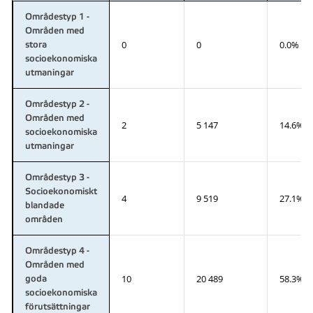
Områdestyp 1 -
Områden med
0
0
0.0%
stora
socioekonomiska
utmaningar
Områdestyp 2 -
Områden med
2
5 147
14.6%
socioekonomiska
utmaningar
Områdestyp 3 -
Socioekonomiskt
4
9 519
27.1%
blandade
områden
Områdestyp 4 -
Områden med
10
20 489
58.3%
goda
socioekonomiska
förutsättningar