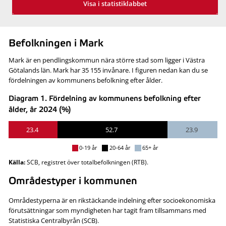
Visa i statistiklabbet
Befolkningen i Mark
Mark är en pendlingskommun nära större stad som ligger i Västra
Götalands län. Mark har 35 155 invånare. I figuren nedan kan du se
fördelningen av kommunens befolkning efter ålder.
Diagram 1. Fördelning av kommunens befolkning efter
ålder, år 2024 (%)
23.4
52.7
23.9
0-19 år
20-64 år
65+ år
Källa:
SCB, registret över totalbefolkningen (RTB).
Områdestyper i kommunen
Områdestyperna är en rikstäckande indelning efter socioekonomiska
förutsättningar som myndigheten har tagit fram tillsammans med
Statistiska Centralbyrån (SCB).