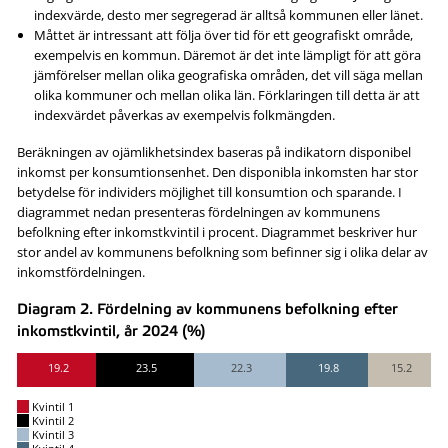
indexvärde, desto mer segregerad är alltså kommunen eller länet.
Måttet är intressant att följa över tid för ett geografiskt område,
exempelvis en kommun. Däremot är det inte lämpligt för att göra
jämförelser mellan olika geografiska områden, det vill säga mellan
olika kommuner och mellan olika län. Förklaringen till detta är att
indexvärdet påverkas av exempelvis folkmängden.
Beräkningen av ojämlikhetsindex baseras på indikatorn disponibel
inkomst per konsumtionsenhet. Den disponibla inkomsten har stor
betydelse för individers möjlighet till konsumtion och sparande. I
diagrammet nedan presenteras fördelningen av kommunens
befolkning efter inkomstkvintil i procent. Diagrammet beskriver hur
stor andel av kommunens befolkning som befinner sig i olika delar av
inkomstfördelningen.
Diagram 2. Fördelning av kommunens befolkning efter
inkomstkvintil, år 2024 (%)
19.2
23.5
22.3
19.8
15.2
Kvintil 1
Kvintil 2
Kvintil 3