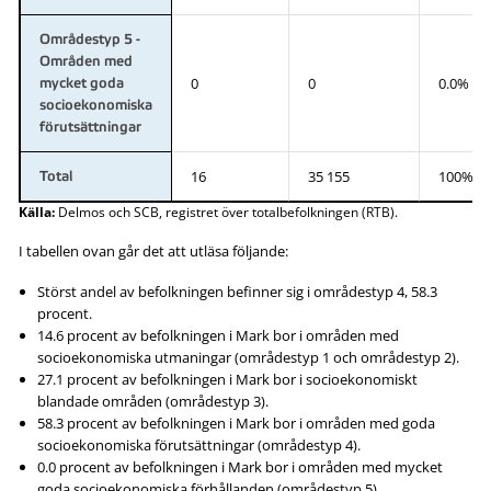
Områdestyp 5 -
Områden med
0
0
0.0%
mycket goda
socioekonomiska
förutsättningar
16
35 155
100%
Total
Källa:
Delmos och SCB, registret över totalbefolkningen (RTB).
I tabellen ovan går det att utläsa följande:
Störst andel av befolkningen befinner sig i områdestyp 4, 58.3
procent.
14.6 procent av befolkningen i Mark bor i områden med
socioekonomiska utmaningar (områdestyp 1 och områdestyp 2).
27.1 procent av befolkningen i Mark bor i socioekonomiskt
blandade områden (områdestyp 3).
58.3 procent av befolkningen i Mark bor i områden med goda
socioekonomiska förutsättningar (områdestyp 4).
0.0 procent av befolkningen i Mark bor i områden med mycket
goda socioekonomiska förhållanden (områdestyp 5).