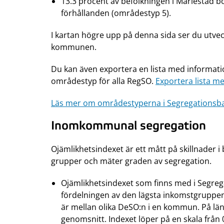
13.3 procent av befolkningen i Mariestad
förhållanden (områdestyp 5).
I kartan högre upp på denna sida ser du utvec
kommunen.
Du kan även exportera en lista med informat
områdestyp för alla RegSO.
Exportera lista med
Läs mer om områdestyperna i Segregationsb
Inomkommunal segregation
Ojämlikhetsindexet är ett mått på skillnader
grupper och mäter graden av segregation.
Ojämlikhetsindexet som finns med i Segre
fördelningen av den lägsta inkomstgruppen 
är mellan olika DeSO:n i en kommun. På län
genomsnitt. Indexet löper på en skala från