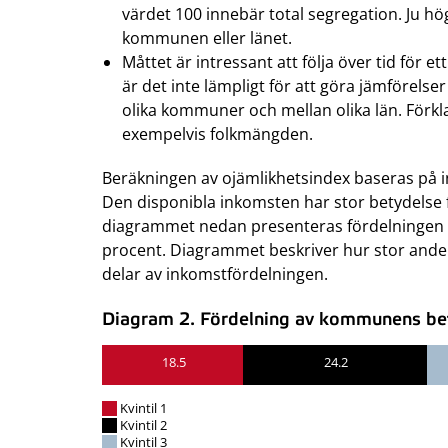
värdet 100 innebär total segregation. Ju h
kommunen eller länet.
Måttet är intressant att följa över tid fö
är det inte lämpligt för att göra jämförelse
olika kommuner och mellan olika län. Förkla
exempelvis folkmängden.
Beräkningen av ojämlikhetsindex baseras på 
Den disponibla inkomsten har stor betydelse f
diagrammet nedan presenteras fördelningen a
procent. Diagrammet beskriver hur stor andel
delar av inkomstfördelningen.
Diagram 2. Fördelning av kommunens befo
18.5
24.2
Kvintil 1
Kvintil 2
Kvintil 3