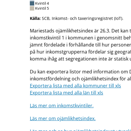
Kvintil 4
Kvintil 5
Källa:
SCB, Inkomst- och taxeringsregistret (IoT).
Mariestads ojämlikhetsindex är 26.3. Det kan 
inkomstkvintil 1 i kommunen i genomsnitt behöv
jämnt fördelade i förhållande till hur persone
på hur inkomstgrupperna fördelar sig geografi
komma ihåg att segregationen inte är statisk 
Du kan exportera listor med information om 
inkomstfördelning och ojämlikhetsindex för a
Exportera lista med alla kommuner till xls
Exportera lista med alla län till xls
Läs mer om inkomstkvintiler.
Läs mer om ojämlikhetsindex.