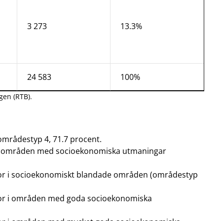
3 273
13.3%
24 583
100%
gen (RTB).
 områdestyp 4, 71.7 procent.
r i områden med socioekonomiska utmaningar
 bor i socioekonomiskt blandade områden (områdestyp
 bor i områden med goda socioekonomiska