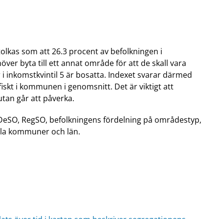
tolkas som att 26.3 procent av befolkningen i
er byta till ett annat område för att de skall vara
r i inkomstkvintil 5 är bosatta. Indexet svarar därmed
skt i kommunen i genomsnitt. Det är viktigt att
utan går att påverka.
DeSO, RegSO, befolkningens fördelning på områdestyp,
lla kommuner och län.