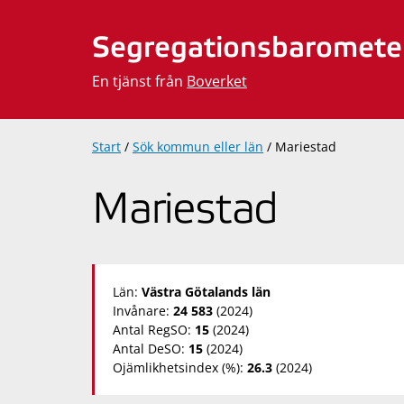
Hoppa
till
Segregationsbaromete
innehåll
En tjänst från
Boverket
Start
/
Sök kommun eller län
/
Mariestad
Mariestad
Län:
Västra Götalands län
Invånare:
24 583
(2024)
Antal RegSO:
15
(2024)
Antal DeSO:
15
(2024)
Ojämlikhetsindex (%):
26.3
(2024)