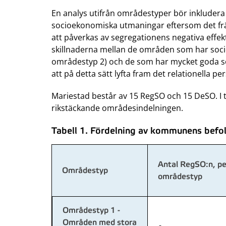
En analys utifrån områdestyper bör inkluder
socioekonomiska utmaningar eftersom det frä
att påverkas av segregationens negativa effe
skillnaderna mellan de områden som har so
områdestyp 2) och de som har mycket goda so
att på detta sätt lyfta fram det relationella pe
Mariestad består av 15 RegSO och 15 DeSO. I 
rikstäckande områdesindelningen.
Tabell 1. Fördelning av kommunens befol
Antal RegSO:n, pe
Områdestyp
områdestyp
Områdestyp 1 -
Områden med stora