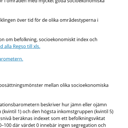
 bor i områden med mycket goda socioekonomiska
klingen över tid för de olika områdestyperna i
ion om befolkning, socioekonomiskt index och
 alla Regso till xls.
arometern.
 i bosättningsmönster mellan olika socioekonomiska
gationsbarometern beskriver hur jämn eller ojämn
(kvintil 1) och den högsta inkomstgruppen (kvintil 5)
snivå beräknas indexet som ett befolkningsviktat
 0–100 där värdet 0 innebär ingen segregation och