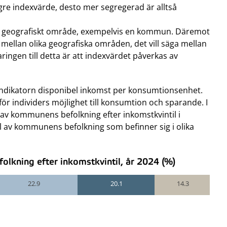
ögre indexvärde, desto mer segregerad är alltså
r ett geografiskt område, exempelvis en kommun. Däremot
r mellan olika geografiska områden, det vill säga mellan
ringen till detta är att indexvärdet påverkas av
indikatorn disponibel inkomst per konsumtionsenhet.
ör individers möjlighet till konsumtion och sparande. I
v kommunens befolkning efter inkomstkvintil i
 av kommunens befolkning som befinner sig i olika
lkning efter inkomstkvintil, år 2024 (%)
22.9
20.1
14.3