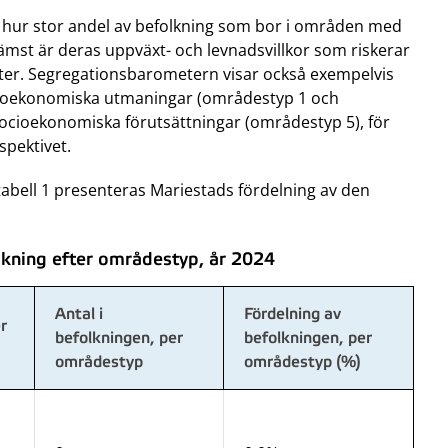
a hur stor andel av befolkning som bor i områden med
mst är deras uppväxt- och levnadsvillkor som riskerar
kter. Segregationsbarometern visar också exempelvis
cioekonomiska utmaningar (områdestyp 1 och
cioekonomiska förutsättningar (områdestyp 5), för
rspektivet.
tabell 1 presenteras Mariestads fördelning av den
kning efter områdestyp, år 2024
Antal i
Fördelning av
r
befolkningen, per
befolkningen, per
områdestyp
områdestyp (%)