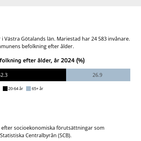
 i Västra Götalands län. Mariestad har 24 583 invånare.
mmunens befolkning efter ålder.
lkning efter ålder, år 2024 (%)
52.3
26.9
20-64 år
65+ år
 efter socioekonomiska förutsättningar som
tatistiska Centralbyrån (SCB).