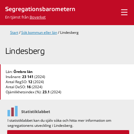
Hoppa
Segregationsbarometern
till
innehåll
En tjänst från
Boverket
Start
/
Sök kommun eller län
/
Lindesberg
Lindesberg
Län:
Örebro län
Invånare:
23 141
(2024)
Antal RegSO:
12
(2024)
Antal DeSO:
16
(2024)
Ojämlikhetsindex (%):
23.1
(2024)
Statistiklabbet
I statistiklabbet kan du själv söka och hitta mer information om
segregationens utveckling i Lindesberg.