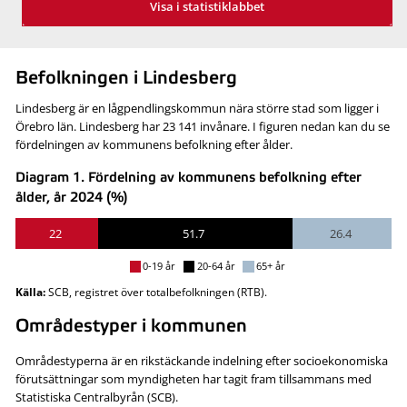
Visa i statistiklabbet
Befolkningen i Lindesberg
Lindesberg är en lågpendlingskommun nära större stad som ligger i
Örebro län. Lindesberg har 23 141 invånare. I figuren nedan kan du se
fördelningen av kommunens befolkning efter ålder.
Diagram 1. Fördelning av kommunens befolkning efter
ålder, år 2024 (%)
22
51.7
26.4
0-19 år
20-64 år
65+ år
Källa:
SCB, registret över totalbefolkningen (RTB).
Områdestyper i kommunen
Områdestyperna är en rikstäckande indelning efter socioekonomiska
förutsättningar som myndigheten har tagit fram tillsammans med
Statistiska Centralbyrån (SCB).