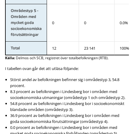
Områdestyp 5 -
Områden med
0
0
0.0%
mycket goda
socioekonomiska
förutsättningar
12
23 141
100%
Total
Källa:
Delmos och SCB, registret över totalbefolkningen (RTB).
I tabellen ovan går det att utläsa följande:
Störst andel av befolkningen befinner sig i områdestyp 3, 54.8
procent.
8.3 procent av befolkningen i Lindesberg bor i områden med
socioekonomiska utmaningar (områdestyp 1 och områdestyp 2).
54.8 procent av befolkningen i Lindesberg bor i socioekonomiskt
blandade områden (områdestyp 3).
36.9 procent av befolkningen i Lindesberg bor i områden med
goda socioekonomiska förutsättningar (områdestyp 4).
0.0 procent av befolkningen i Lindesberg bor i områden med
mycket goda socioekonomiska förhållanden (områdestyp 5).