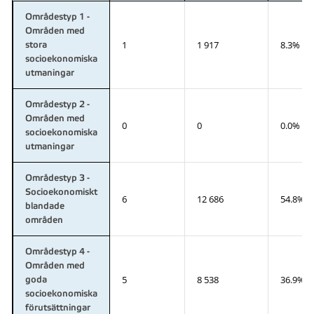
Områdestyp 1 -
Områden med
1
1 917
8.3%
stora
socioekonomiska
utmaningar
Områdestyp 2 -
Områden med
0
0
0.0%
socioekonomiska
utmaningar
Områdestyp 3 -
Socioekonomiskt
6
12 686
54.8%
blandade
områden
Områdestyp 4 -
Områden med
5
8 538
36.9%
goda
socioekonomiska
förutsättningar