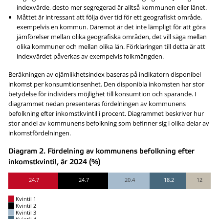
indexvärde, desto mer segregerad är alltså kommunen eller länet.
Måttet är intressant att följa över tid för ett geografiskt område,
exempelvis en kommun. Däremot är det inte lämpligt för att göra
jämförelser mellan olika geografiska områden, det vill säga mellan
olika kommuner och mellan olika län. Förklaringen till detta är att
indexvärdet påverkas av exempelvis folkmängden.
Beräkningen av ojämlikhetsindex baseras på indikatorn disponibel
inkomst per konsumtionsenhet. Den disponibla inkomsten har stor
betydelse för individers möjlighet till konsumtion och sparande. I
diagrammet nedan presenteras fördelningen av kommunens
befolkning efter inkomstkvintil i procent. Diagrammet beskriver hur
stor andel av kommunens befolkning som befinner sig i olika delar av
inkomstfördelningen.
Diagram 2. Fördelning av kommunens befolkning efter
inkomstkvintil, år 2024 (%)
24.7
24.7
20.4
18.2
12
Kvintil 1
Kvintil 2
Kvintil 3