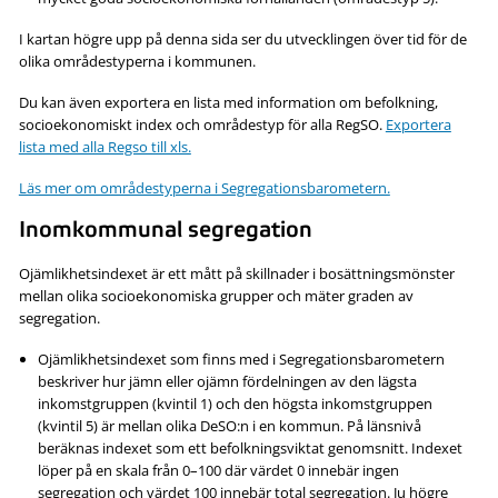
I kartan högre upp på denna sida ser du utvecklingen över tid för de
olika områdestyperna i kommunen.
Du kan även exportera en lista med information om befolkning,
socioekonomiskt index och områdestyp för alla RegSO.
Exportera
lista med alla Regso till xls.
Läs mer om områdestyperna i Segregationsbarometern.
Inomkommunal segregation
Ojämlikhetsindexet är ett mått på skillnader i bosättningsmönster
mellan olika socioekonomiska grupper och mäter graden av
segregation.
Ojämlikhetsindexet som finns med i Segregationsbarometern
beskriver hur jämn eller ojämn fördelningen av den lägsta
inkomstgruppen (kvintil 1) och den högsta inkomstgruppen
(kvintil 5) är mellan olika DeSO:n i en kommun. På länsnivå
beräknas indexet som ett befolkningsviktat genomsnitt. Indexet
löper på en skala från 0–100 där värdet 0 innebär ingen
segregation och värdet 100 innebär total segregation. Ju högre