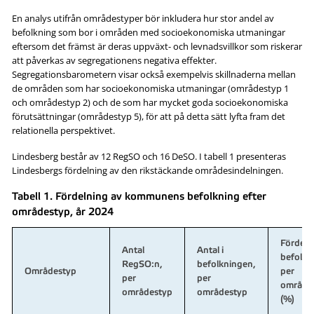
En analys utifrån områdestyper bör inkludera hur stor andel av
befolkning som bor i områden med socioekonomiska utmaningar
eftersom det främst är deras uppväxt- och levnadsvillkor som riskerar
att påverkas av segregationens negativa effekter.
Segregationsbarometern visar också exempelvis skillnaderna mellan
de områden som har socioekonomiska utmaningar (områdestyp 1
och områdestyp 2) och de som har mycket goda socioekonomiska
förutsättningar (områdestyp 5), för att på detta sätt lyfta fram det
relationella perspektivet.
Lindesberg består av 12 RegSO och 16 DeSO. I tabell 1 presenteras
Lindesbergs fördelning av den rikstäckande områdesindelningen.
Tabell 1. Fördelning av kommunens befolkning efter
områdestyp, år 2024
Fördeln
Antal
Antal i
befolkn
RegSO:n,
befolkningen,
Områdestyp
per
per
per
område
områdestyp
områdestyp
(%)