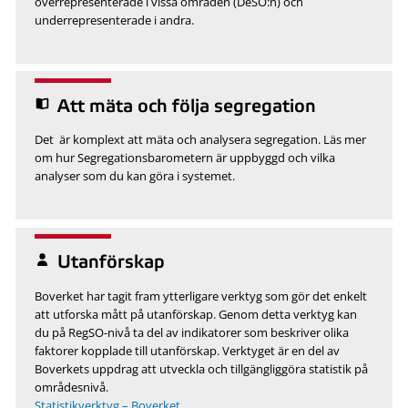
överrepresenterade i vissa områden (DeSO:n) och
underrepresenterade i andra.
Att mäta och följa segregation
Det är komplext att mäta och analysera segregation. Läs mer
om hur Segregationsbarometern är uppbyggd och vilka
analyser som du kan göra i systemet.
Utanförskap
Boverket har tagit fram ytterligare verktyg som gör det enkelt
att utforska mått på utanförskap. Genom detta verktyg kan
du på RegSO-nivå ta del av indikatorer som beskriver olika
faktorer kopplade till utanförskap. Verktyget är en del av
Boverkets uppdrag att utveckla och tillgängliggöra statistik på
områdesnivå.
Statistikverktyg – Boverket