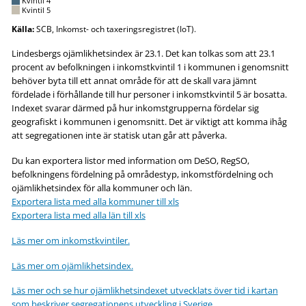
Kvintil 4
Kvintil 5
Källa:
SCB, Inkomst- och taxeringsregistret (IoT).
Lindesbergs ojämlikhetsindex är 23.1. Det kan tolkas som att 23.1
procent av befolkningen i inkomstkvintil 1 i kommunen i genomsnitt
behöver byta till ett annat område för att de skall vara jämnt
fördelade i förhållande till hur personer i inkomstkvintil 5 är bosatta.
Indexet svarar därmed på hur inkomstgrupperna fördelar sig
geografiskt i kommunen i genomsnitt. Det är viktigt att komma ihåg
att segregationen inte är statisk utan går att påverka.
Du kan exportera listor med information om DeSO, RegSO,
befolkningens fördelning på områdestyp, inkomstfördelning och
ojämlikhetsindex för alla kommuner och län.
Exportera lista med alla kommuner till xls
Exportera lista med alla län till xls
Läs mer om inkomstkvintiler.
Läs mer om ojämlikhetsindex.
Läs mer och se hur ojämlikhetsindexet utvecklats över tid i kartan
som beskriver segregationens utveckling i Sverige.