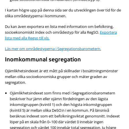
I kartan högre upp på denna sida ser du utvecklingen över tid för de
olika områdestyperna i kommunen.
Du kan även exportera en lista med information om befolkning,
socioekonomiskt index och områdestyp för alla RegSO.
Exportera
lista med alla Regso till xls.
Läs mer om områdestyperna i Segregationsbarometern.
Inomkommunal segregation
Ojämlikhetsindexet är ett mått på skillnader i bosättningsmönster
mellan olika socioekonomiska grupper och mäter graden av
segregation.
Ojämlikhetsindexet som finns med i Segregationsbarometern
beskriver hur jämn eller ojämn fördelningen av den lägsta
inkomstgruppen (kvintil 1) och den högsta inkomstgruppen
(kvintil 5) är mellan olika DeSO:n i en kommun. På länsnivå
beräknas indexet som ett befolkningsviktat genomsnitt. Indexet
löper på en skala från 0–100 där värdet 0 innebär ingen
segregation och värdet 100 innebär total segregation. Ju högre