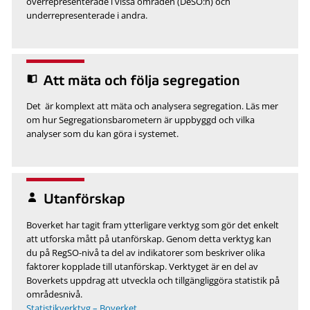
överrepresenterade i vissa områden (DeSO:n) och
underrepresenterade i andra.
Att mäta och följa segregation
Det är komplext att mäta och analysera segregation. Läs mer
om hur Segregationsbarometern är uppbyggd och vilka
analyser som du kan göra i systemet.
Utanförskap
Boverket har tagit fram ytterligare verktyg som gör det enkelt
att utforska mått på utanförskap. Genom detta verktyg kan
du på RegSO-nivå ta del av indikatorer som beskriver olika
faktorer kopplade till utanförskap. Verktyget är en del av
Boverkets uppdrag att utveckla och tillgängliggöra statistik på
områdesnivå.
Statistikverktyg – Boverket