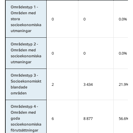
Områdestyp 1 -
Områden med
0
0
0.0%
stora
socioekonomiska
utmaningar
Områdestyp 2 -
Områden med
0
0
0.0%
socioekonomiska
utmaningar
Områdestyp 3 -
Socioekonomiskt
2
3 434
21.9%
blandade
områden
Områdestyp 4 -
Områden med
6
8 877
56.6%
goda
socioekonomiska
förutsättningar