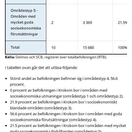
Områdestyp 5 -
Områden med
2
3 369
21.5%
mycket goda
socioekonomiska
förutsättningar
10
15 680
100%
Total
Källa:
Delmos och SCB, registret över totalbefolkningen (RTB).
I tabellen ovan går det att utläsa följande:
Störst andel av befolkningen befinner sig i områdestyp 4, 56.6
procent.
0 procent av befolkningen i Krokom bor i områden med
socioekonomiska utmaningar (områdestyp 1 och områdestyp 2).
21.9 procent av befolkningen i Krokom bor i socioekonomiskt
blandade områden (områdestyp 3).
56.6 procent av befolkningen i Krokom bor i områden med goda
socioekonomiska förutsättningar (områdestyp 4).
21.5 procent av befolkningen i Krokom bor i områden med mycket
goda socioekonomiska förhållanden (områdestyp 5).