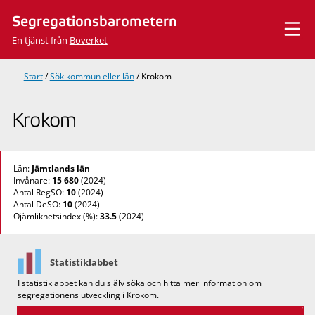
Hoppa
Segregationsbarometern
till
innehåll
En tjänst från
Boverket
Start
/
Sök kommun eller län
/
Krokom
Krokom
Län:
Jämtlands län
Invånare:
15 680
(2024)
Antal RegSO:
10
(2024)
Antal DeSO:
10
(2024)
Ojämlikhetsindex (%):
33.5
(2024)
Statistiklabbet
I statistiklabbet kan du själv söka och hitta mer information om
segregationens utveckling i Krokom.