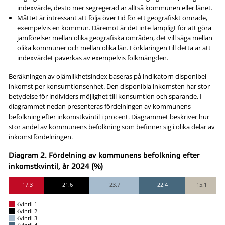
indexvärde, desto mer segregerad är alltså kommunen eller länet.
Måttet är intressant att följa över tid för ett geografiskt område,
exempelvis en kommun. Däremot är det inte lämpligt för att göra
jämförelser mellan olika geografiska områden, det vill säga mellan
olika kommuner och mellan olika län. Förklaringen till detta är att
indexvärdet påverkas av exempelvis folkmängden.
Beräkningen av ojämlikhetsindex baseras på indikatorn disponibel
inkomst per konsumtionsenhet. Den disponibla inkomsten har stor
betydelse för individers möjlighet till konsumtion och sparande. I
diagrammet nedan presenteras fördelningen av kommunens
befolkning efter inkomstkvintil i procent. Diagrammet beskriver hur
stor andel av kommunens befolkning som befinner sig i olika delar av
inkomstfördelningen.
Diagram 2. Fördelning av kommunens befolkning efter
inkomstkvintil, år 2024 (%)
17.3
21.6
23.7
22.4
15.1
Kvintil 1
Kvintil 2
Kvintil 3