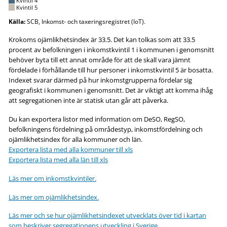
Kvintil 4
Kvintil 5
Källa:
SCB, Inkomst- och taxeringsregistret (IoT).
Krokoms ojämlikhetsindex är 33.5. Det kan tolkas som att 33.5
procent av befolkningen i inkomstkvintil 1 i kommunen i genomsnitt
behöver byta till ett annat område för att de skall vara jämnt
fördelade i förhållande till hur personer i inkomstkvintil 5 är bosatta.
Indexet svarar därmed på hur inkomstgrupperna fördelar sig
geografiskt i kommunen i genomsnitt. Det är viktigt att komma ihåg
att segregationen inte är statisk utan går att påverka.
Du kan exportera listor med information om DeSO, RegSO,
befolkningens fördelning på områdestyp, inkomstfördelning och
ojämlikhetsindex för alla kommuner och län.
Exportera lista med alla kommuner till xls
Exportera lista med alla län till xls
Läs mer om inkomstkvintiler.
Läs mer om ojämlikhetsindex.
Läs mer och se hur ojämlikhetsindexet utvecklats över tid i kartan
som beskriver segregationens utveckling i Sverige.