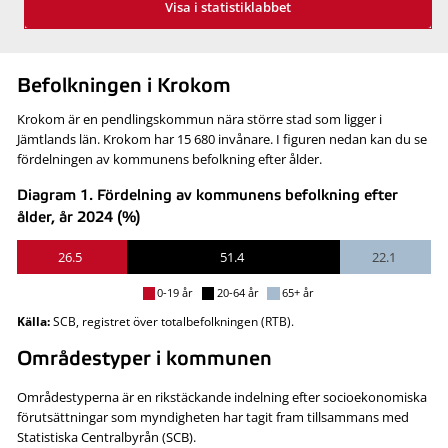
Visa i statistiklabbet
Befolkningen i Krokom
Krokom är en pendlingskommun nära större stad som ligger i
Jämtlands län. Krokom har 15 680 invånare. I figuren nedan kan du se
fördelningen av kommunens befolkning efter ålder.
Diagram 1. Fördelning av kommunens befolkning efter
ålder, år 2024 (%)
26.5
51.4
22.1
0-19 år
20-64 år
65+ år
Källa:
SCB, registret över totalbefolkningen (RTB).
Områdestyper i kommunen
Områdestyperna är en rikstäckande indelning efter socioekonomiska
förutsättningar som myndigheten har tagit fram tillsammans med
Statistiska Centralbyrån (SCB).