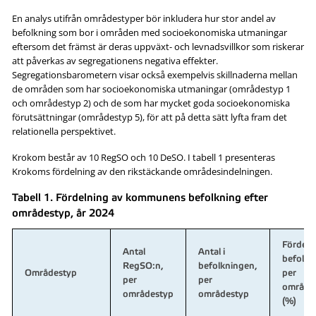
En analys utifrån områdestyper bör inkludera hur stor andel av
befolkning som bor i områden med socioekonomiska utmaningar
eftersom det främst är deras uppväxt- och levnadsvillkor som riskerar
att påverkas av segregationens negativa effekter.
Segregationsbarometern visar också exempelvis skillnaderna mellan
de områden som har socioekonomiska utmaningar (områdestyp 1
och områdestyp 2) och de som har mycket goda socioekonomiska
förutsättningar (områdestyp 5), för att på detta sätt lyfta fram det
relationella perspektivet.
Krokom består av 10 RegSO och 10 DeSO. I tabell 1 presenteras
Krokoms fördelning av den rikstäckande områdesindelningen.
Tabell 1. Fördelning av kommunens befolkning efter
områdestyp, år 2024
Fördeln
Antal
Antal i
befolkn
RegSO:n,
befolkningen,
Områdestyp
per
per
per
område
områdestyp
områdestyp
(%)