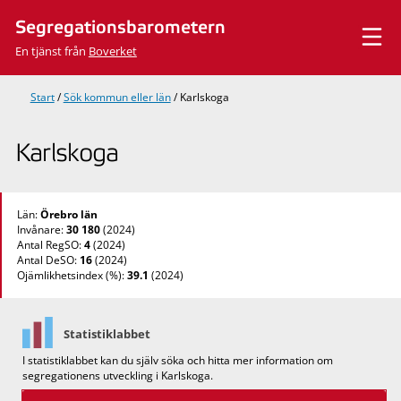
Hoppa
Segregationsbarometern
till
innehåll
En tjänst från
Boverket
Start
/
Sök kommun eller län
/
Karlskoga
Karlskoga
Län:
Örebro län
Invånare:
30 180
(2024)
Antal RegSO:
4
(2024)
Antal DeSO:
16
(2024)
Ojämlikhetsindex (%):
39.1
(2024)
Statistiklabbet
I statistiklabbet kan du själv söka och hitta mer information om
segregationens utveckling i Karlskoga.