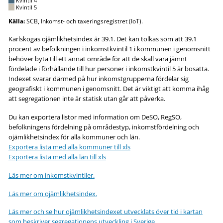
Kvintil 4
Kvintil 5
Källa:
SCB, Inkomst- och taxeringsregistret (IoT).
Karlskogas ojämlikhetsindex är 39.1. Det kan tolkas som att 39.1
procent av befolkningen i inkomstkvintil 1 i kommunen i genomsnitt
behöver byta till ett annat område för att de skall vara jämnt
fördelade i förhållande till hur personer i inkomstkvintil 5 är bosatta.
Indexet svarar därmed på hur inkomstgrupperna fördelar sig
geografiskt i kommunen i genomsnitt. Det är viktigt att komma ihåg
att segregationen inte är statisk utan går att påverka.
Du kan exportera listor med information om DeSO, RegSO,
befolkningens fördelning på områdestyp, inkomstfördelning och
ojämlikhetsindex för alla kommuner och län.
Exportera lista med alla kommuner till xls
Exportera lista med alla län till xls
Läs mer om inkomstkvintiler.
Läs mer om ojämlikhetsindex.
Läs mer och se hur ojämlikhetsindexet utvecklats över tid i kartan
som beskriver segregationens utveckling i Sverige.