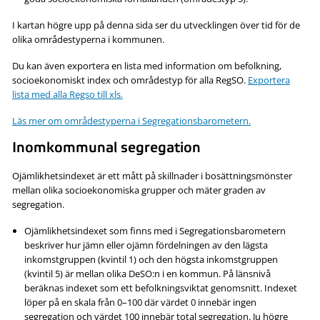
I kartan högre upp på denna sida ser du utvecklingen över tid för de
olika områdestyperna i kommunen.
Du kan även exportera en lista med information om befolkning,
socioekonomiskt index och områdestyp för alla RegSO.
Exportera
lista med alla Regso till xls.
Läs mer om områdestyperna i Segregationsbarometern.
Inomkommunal segregation
Ojämlikhetsindexet är ett mått på skillnader i bosättningsmönster
mellan olika socioekonomiska grupper och mäter graden av
segregation.
Ojämlikhetsindexet som finns med i Segregationsbarometern
beskriver hur jämn eller ojämn fördelningen av den lägsta
inkomstgruppen (kvintil 1) och den högsta inkomstgruppen
(kvintil 5) är mellan olika DeSO:n i en kommun. På länsnivå
beräknas indexet som ett befolkningsviktat genomsnitt. Indexet
löper på en skala från 0–100 där värdet 0 innebär ingen
segregation och värdet 100 innebär total segregation. Ju högre