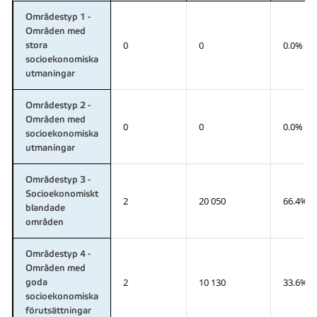
Områdestyp 1 -
Områden med
0
0
0.0%
stora
socioekonomiska
utmaningar
Områdestyp 2 -
Områden med
0
0
0.0%
socioekonomiska
utmaningar
Områdestyp 3 -
Socioekonomiskt
2
20 050
66.4%
blandade
områden
Områdestyp 4 -
Områden med
2
10 130
33.6%
goda
socioekonomiska
förutsättningar