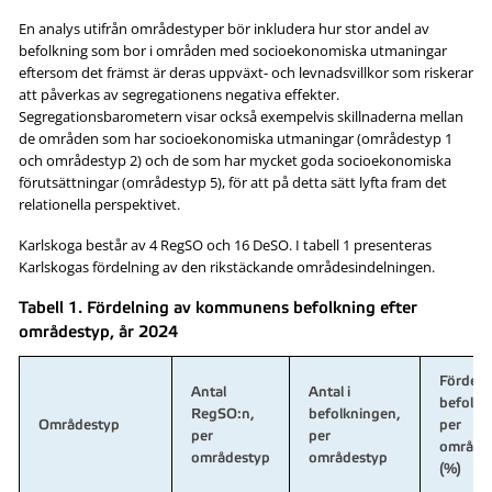
En analys utifrån områdestyper bör inkludera hur stor andel av
befolkning som bor i områden med socioekonomiska utmaningar
eftersom det främst är deras uppväxt- och levnadsvillkor som riskerar
att påverkas av segregationens negativa effekter.
Segregationsbarometern visar också exempelvis skillnaderna mellan
de områden som har socioekonomiska utmaningar (områdestyp 1
och områdestyp 2) och de som har mycket goda socioekonomiska
förutsättningar (områdestyp 5), för att på detta sätt lyfta fram det
relationella perspektivet.
Karlskoga består av 4 RegSO och 16 DeSO. I tabell 1 presenteras
Karlskogas fördelning av den rikstäckande områdesindelningen.
Tabell 1. Fördelning av kommunens befolkning efter
områdestyp, år 2024
Fördeln
Antal
Antal i
befolkn
RegSO:n,
befolkningen,
Områdestyp
per
per
per
område
områdestyp
områdestyp
(%)