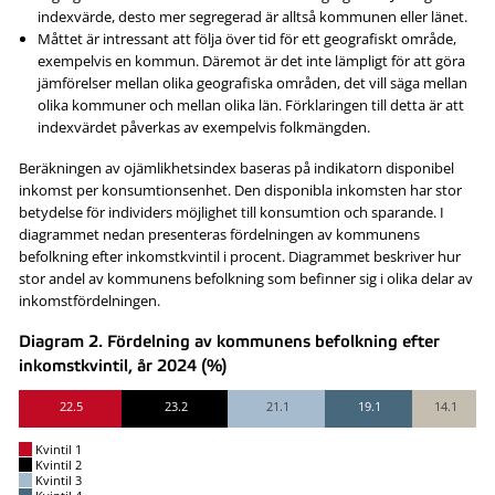
indexvärde, desto mer segregerad är alltså kommunen eller länet.
Måttet är intressant att följa över tid för ett geografiskt område,
exempelvis en kommun. Däremot är det inte lämpligt för att göra
jämförelser mellan olika geografiska områden, det vill säga mellan
olika kommuner och mellan olika län. Förklaringen till detta är att
indexvärdet påverkas av exempelvis folkmängden.
Beräkningen av ojämlikhetsindex baseras på indikatorn disponibel
inkomst per konsumtionsenhet. Den disponibla inkomsten har stor
betydelse för individers möjlighet till konsumtion och sparande. I
diagrammet nedan presenteras fördelningen av kommunens
befolkning efter inkomstkvintil i procent. Diagrammet beskriver hur
stor andel av kommunens befolkning som befinner sig i olika delar av
inkomstfördelningen.
Diagram 2. Fördelning av kommunens befolkning efter
inkomstkvintil, år 2024 (%)
22.5
23.2
21.1
19.1
14.1
Kvintil 1
Kvintil 2
Kvintil 3