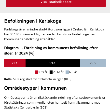
Visa i statistiklabbet
Befolkningen i Karlskoga
Karlskoga är en mindre stad/tätort som ligger i Örebro län. Karlskoga
har 30 180 invånare. I figuren nedan kan du se fördelningen av
kommunens befolkning efter ålder.
Diagram 1. Fördelning av kommunens befolkning efter
ålder, år 2024 (%)
21.1
53.4
25.5
0-19 år
20-64 år
65+ år
Källa:
SCB, registret över totalbefolkningen (RTB).
Områdestyper i kommunen
Områdestyperna är en rikstäckande indelning efter socioekonomiska
förutsättningar som myndigheten har tagit fram tillsammans med
Statistiska Centralbyrån (SCB).