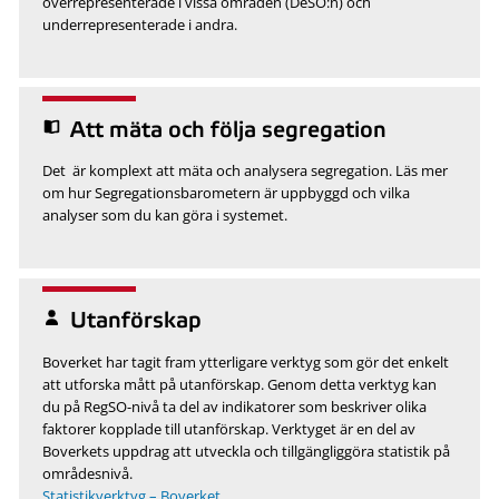
överrepresenterade i vissa områden (DeSO:n) och
underrepresenterade i andra.
Att mäta och följa segregation
Det är komplext att mäta och analysera segregation. Läs mer
om hur Segregationsbarometern är uppbyggd och vilka
analyser som du kan göra i systemet.
Utanförskap
Boverket har tagit fram ytterligare verktyg som gör det enkelt
att utforska mått på utanförskap. Genom detta verktyg kan
du på RegSO-nivå ta del av indikatorer som beskriver olika
faktorer kopplade till utanförskap. Verktyget är en del av
Boverkets uppdrag att utveckla och tillgängliggöra statistik på
områdesnivå.
Statistikverktyg – Boverket