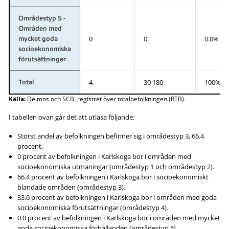
Områdestyp 5 -
Områden med
0
0
0.0%
mycket goda
socioekonomiska
förutsättningar
4
30 180
100%
Total
Källa:
Delmos och SCB, registret över totalbefolkningen (RTB).
I tabellen ovan går det att utläsa följande:
Störst andel av befolkningen befinner sig i områdestyp 3, 66.4
procent.
0 procent av befolkningen i Karlskoga bor i områden med
socioekonomiska utmaningar (områdestyp 1 och områdestyp 2).
66.4 procent av befolkningen i Karlskoga bor i socioekonomiskt
blandade områden (områdestyp 3).
33.6 procent av befolkningen i Karlskoga bor i områden med goda
socioekonomiska förutsättningar (områdestyp 4).
0.0 procent av befolkningen i Karlskoga bor i områden med mycket
goda socioekonomiska förhållanden (områdestyp 5).