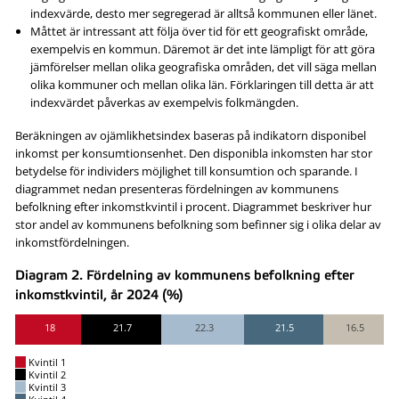
indexvärde, desto mer segregerad är alltså kommunen eller länet.
Måttet är intressant att följa över tid för ett geografiskt område,
exempelvis en kommun. Däremot är det inte lämpligt för att göra
jämförelser mellan olika geografiska områden, det vill säga mellan
olika kommuner och mellan olika län. Förklaringen till detta är att
indexvärdet påverkas av exempelvis folkmängden.
Beräkningen av ojämlikhetsindex baseras på indikatorn disponibel
inkomst per konsumtionsenhet. Den disponibla inkomsten har stor
betydelse för individers möjlighet till konsumtion och sparande. I
diagrammet nedan presenteras fördelningen av kommunens
befolkning efter inkomstkvintil i procent. Diagrammet beskriver hur
stor andel av kommunens befolkning som befinner sig i olika delar av
inkomstfördelningen.
Diagram 2. Fördelning av kommunens befolkning efter
inkomstkvintil, år 2024 (%)
18
21.7
22.3
21.5
16.5
Kvintil 1
Kvintil 2
Kvintil 3