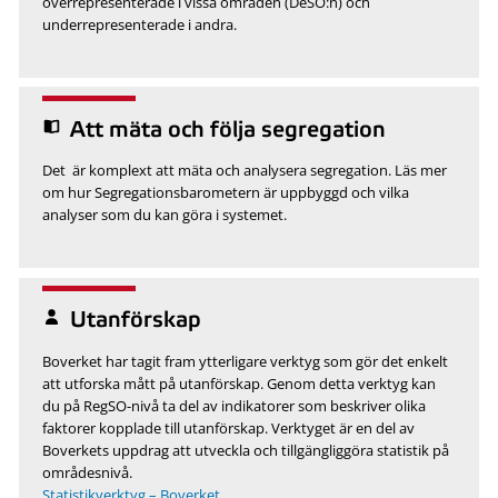
överrepresenterade i vissa områden (DeSO:n) och
underrepresenterade i andra.
Att mäta och följa segregation
Det är komplext att mäta och analysera segregation. Läs mer
om hur Segregationsbarometern är uppbyggd och vilka
analyser som du kan göra i systemet.
Utanförskap
Boverket har tagit fram ytterligare verktyg som gör det enkelt
att utforska mått på utanförskap. Genom detta verktyg kan
du på RegSO-nivå ta del av indikatorer som beskriver olika
faktorer kopplade till utanförskap. Verktyget är en del av
Boverkets uppdrag att utveckla och tillgängliggöra statistik på
områdesnivå.
Statistikverktyg – Boverket