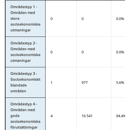
Områdestyp 1 -
Områden med
0
0
0.0%
stora
socioekonomiska
utmaningar
Områdestyp 2 -
Områden med
0
0
0.0%
socioekonomiska
utmaningar
Områdestyp 3 -
Socioekonomiskt
1
977
5.6%
blandade
områden
Områdestyp 4 -
Områden med
4
16 541
94.4%
goda
socioekonomiska
förutsättningar