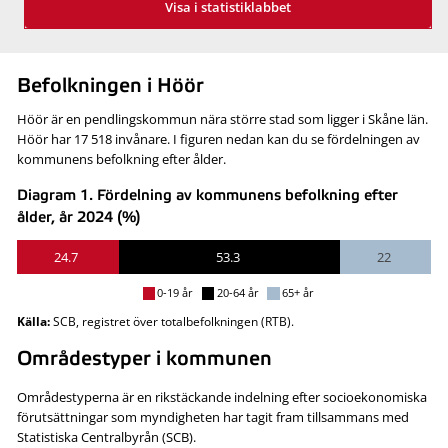
Visa i statistiklabbet
Befolkningen i Höör
Höör är en pendlingskommun nära större stad som ligger i Skåne län.
Höör har 17 518 invånare. I figuren nedan kan du se fördelningen av
kommunens befolkning efter ålder.
Diagram 1. Fördelning av kommunens befolkning efter
ålder, år 2024 (%)
24.7
53.3
22
0-19 år
20-64 år
65+ år
Källa:
SCB, registret över totalbefolkningen (RTB).
Områdestyper i kommunen
Områdestyperna är en rikstäckande indelning efter socioekonomiska
förutsättningar som myndigheten har tagit fram tillsammans med
Statistiska Centralbyrån (SCB).