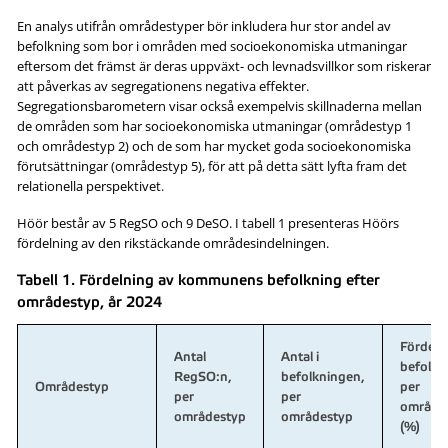
En analys utifrån områdestyper bör inkludera hur stor andel av
befolkning som bor i områden med socioekonomiska utmaningar
eftersom det främst är deras uppväxt- och levnadsvillkor som riskerar
att påverkas av segregationens negativa effekter.
Segregationsbarometern visar också exempelvis skillnaderna mellan
de områden som har socioekonomiska utmaningar (områdestyp 1
och områdestyp 2) och de som har mycket goda socioekonomiska
förutsättningar (områdestyp 5), för att på detta sätt lyfta fram det
relationella perspektivet.
Höör består av 5 RegSO och 9 DeSO. I tabell 1 presenteras Höörs
fördelning av den rikstäckande områdesindelningen.
Tabell 1. Fördelning av kommunens befolkning efter
områdestyp, år 2024
Fördeln
Antal
Antal i
befolkn
RegSO:n,
befolkningen,
Områdestyp
per
per
per
område
områdestyp
områdestyp
(%)