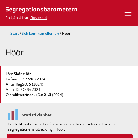
Hoppa
Segregationsbarometern
till
innehåll
En tjänst från
Boverket
Start
/
Sök kommun eller län
/
Höör
Höör
Län:
Skåne län
Invånare:
17 518
(2024)
Antal RegSO:
5
(2024)
Antal DeSO:
9
(2024)
Ojämlikhetsindex (%):
21.3
(2024)
Statistiklabbet
I statistiklabbet kan du själv söka och hitta mer information om
segregationens utveckling i Höör.