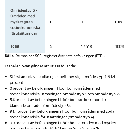
Områdestyp 5 -
Områden med
0
0
0.0%
mycket goda
socioekonomiska
förutsättningar
5
17 518
100%
Total
Källa:
Delmos och SCB, registret över totalbefolkningen (RTB).
I tabellen ovan går det att utläsa följande:
Störst andel av befolkningen befinner sig i områdestyp 4, 94.4
procent.
0 procent av befolkningen i Höör bor i områden med
socioekonomiska utmaningar (områdestyp 1 och områdestyp 2).
5.6 procent av befolkningen i Höör bor i socioekonomiskt
blandade områden (områdestyp 3).
94.4 procent av befolkningen i Höör bor i områden med goda
socioekonomiska förutsättningar (områdestyp 4).
0.0 procent av befolkningen i Höör bor i områden med mycket
goda socioekonomiska förhållanden (områdestyp 5).