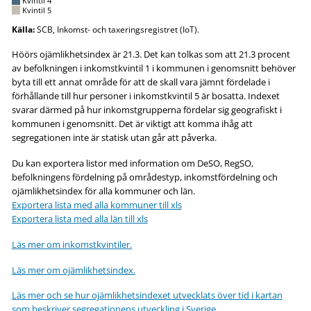
Kvintil 4
Kvintil 5
Källa:
SCB, Inkomst- och taxeringsregistret (IoT).
Höörs ojämlikhetsindex är 21.3. Det kan tolkas som att 21.3 procent
av befolkningen i inkomstkvintil 1 i kommunen i genomsnitt behöver
byta till ett annat område för att de skall vara jämnt fördelade i
förhållande till hur personer i inkomstkvintil 5 är bosatta. Indexet
svarar därmed på hur inkomstgrupperna fördelar sig geografiskt i
kommunen i genomsnitt. Det är viktigt att komma ihåg att
segregationen inte är statisk utan går att påverka.
Du kan exportera listor med information om DeSO, RegSO,
befolkningens fördelning på områdestyp, inkomstfördelning och
ojämlikhetsindex för alla kommuner och län.
Exportera lista med alla kommuner till xls
Exportera lista med alla län till xls
Läs mer om inkomstkvintiler.
Läs mer om ojämlikhetsindex.
Läs mer och se hur ojämlikhetsindexet utvecklats över tid i kartan
som beskriver segregationens utveckling i Sverige.