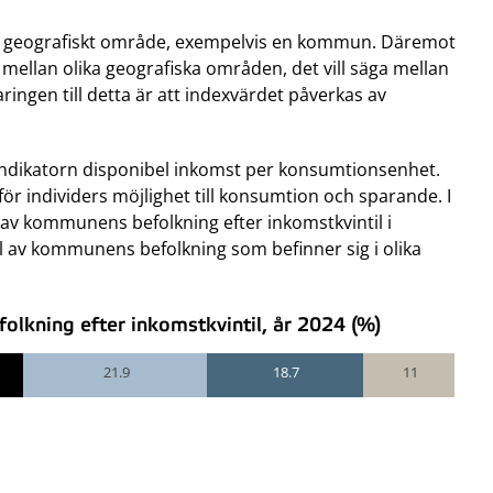
r ett geografiskt område, exempelvis en kommun. Däremot
r mellan olika geografiska områden, det vill säga mellan
ringen till detta är att indexvärdet påverkas av
indikatorn disponibel inkomst per konsumtionsenhet.
ör individers möjlighet till konsumtion och sparande. I
v kommunens befolkning efter inkomstkvintil i
 av kommunens befolkning som befinner sig i olika
lkning efter inkomstkvintil, år 2024 (%)
21.9
18.7
11