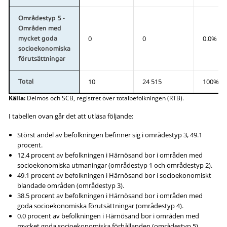
Områdestyp 5 -
Områden med
0
0
0.0%
mycket goda
socioekonomiska
förutsättningar
10
24 515
100%
Total
Källa:
Delmos och SCB, registret över totalbefolkningen (RTB).
I tabellen ovan går det att utläsa följande:
Störst andel av befolkningen befinner sig i områdestyp 3, 49.1
procent.
12.4 procent av befolkningen i Härnösand bor i områden med
socioekonomiska utmaningar (områdestyp 1 och områdestyp 2).
49.1 procent av befolkningen i Härnösand bor i socioekonomiskt
blandade områden (områdestyp 3).
38.5 procent av befolkningen i Härnösand bor i områden med
goda socioekonomiska förutsättningar (områdestyp 4).
0.0 procent av befolkningen i Härnösand bor i områden med
mycket goda socioekonomiska förhållanden (områdestyp 5).