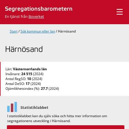
Hoppa
Segregationsbarometern
till
innehåll
En tjänst från
Boverket
Start
/
Sök kommun eller län
/
Härnösand
Härnösand
Län:
Västernorrlands län
Invånare:
24 515
(2024)
Antal RegSO:
10
(2024)
Antal DeSO:
17
(2024)
Ojämlikhetsindex (%):
27.7
(2024)
Statistiklabbet
I statistiklabbet kan du själv söka och hitta mer information om
segregationens utveckling i Härnösand.