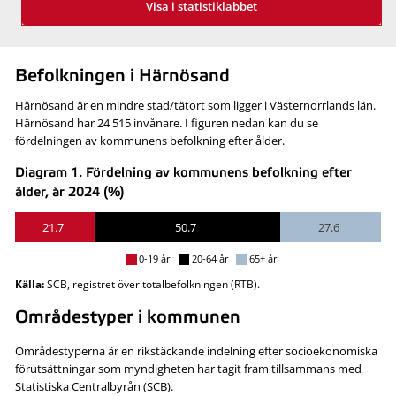
Visa i statistiklabbet
Befolkningen i Härnösand
Härnösand är en mindre stad/tätort som ligger i Västernorrlands län.
Härnösand har 24 515 invånare. I figuren nedan kan du se
fördelningen av kommunens befolkning efter ålder.
Diagram 1. Fördelning av kommunens befolkning efter
ålder, år 2024 (%)
21.7
50.7
27.6
0-19 år
20-64 år
65+ år
Källa:
SCB, registret över totalbefolkningen (RTB).
Områdestyper i kommunen
Områdestyperna är en rikstäckande indelning efter socioekonomiska
förutsättningar som myndigheten har tagit fram tillsammans med
Statistiska Centralbyrån (SCB).