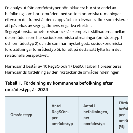
En analys utifrån områdestyper bör inkludera hur stor andel av
befolkning som bor i områden med socioekonomiska utmaningar
eftersom det främst är deras uppväxt- och levnadsvillkor som riskerar
att påverkas av segregationens negativa effekter.
Segregationsbarometern visar också exempelvis skillnaderna mellan
de områden som har socioekonomiska utmaningar (områdestyp 1
och områdestyp 2) och de som har mycket goda socioekonomiska
förutsättningar (områdestyp 5), för att på detta sätt lyfta fram det
relationella perspektivet.
Härnösand består av 10 RegSO och 17 DeSO. I tabell 1 presenteras
Härnösands fördelning av den rikstäckande områdesindelningen.
Tabell 1. Fördelning av kommunens befolkning efter
områdestyp, år 2024
Fördeln
Antal
Antal i
befolkn
RegSO:n,
befolkningen,
Områdestyp
per
per
per
område
områdestyp
områdestyp
(%)