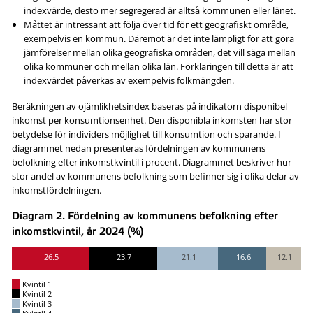
indexvärde, desto mer segregerad är alltså kommunen eller länet.
Måttet är intressant att följa över tid för ett geografiskt område,
exempelvis en kommun. Däremot är det inte lämpligt för att göra
jämförelser mellan olika geografiska områden, det vill säga mellan
olika kommuner och mellan olika län. Förklaringen till detta är att
indexvärdet påverkas av exempelvis folkmängden.
Beräkningen av ojämlikhetsindex baseras på indikatorn disponibel
inkomst per konsumtionsenhet. Den disponibla inkomsten har stor
betydelse för individers möjlighet till konsumtion och sparande. I
diagrammet nedan presenteras fördelningen av kommunens
befolkning efter inkomstkvintil i procent. Diagrammet beskriver hur
stor andel av kommunens befolkning som befinner sig i olika delar av
inkomstfördelningen.
Diagram 2. Fördelning av kommunens befolkning efter
inkomstkvintil, år 2024 (%)
26.5
23.7
21.1
16.6
12.1
Kvintil 1
Kvintil 2
Kvintil 3