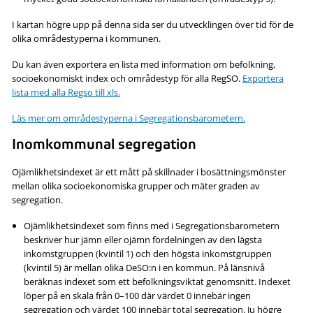
I kartan högre upp på denna sida ser du utvecklingen över tid för de
olika områdestyperna i kommunen.
Du kan även exportera en lista med information om befolkning,
socioekonomiskt index och områdestyp för alla RegSO.
Exportera
lista med alla Regso till xls.
Läs mer om områdestyperna i Segregationsbarometern.
Inomkommunal segregation
Ojämlikhetsindexet är ett mått på skillnader i bosättningsmönster
mellan olika socioekonomiska grupper och mäter graden av
segregation.
Ojämlikhetsindexet som finns med i Segregationsbarometern
beskriver hur jämn eller ojämn fördelningen av den lägsta
inkomstgruppen (kvintil 1) och den högsta inkomstgruppen
(kvintil 5) är mellan olika DeSO:n i en kommun. På länsnivå
beräknas indexet som ett befolkningsviktat genomsnitt. Indexet
löper på en skala från 0–100 där värdet 0 innebär ingen
segregation och värdet 100 innebär total segregation. Ju högre