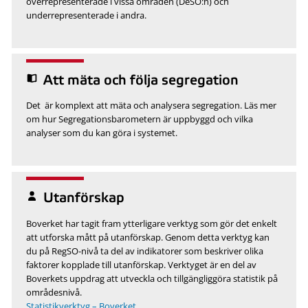
överrepresenterade i vissa områden (DeSO:n) och
underrepresenterade i andra.
Att mäta och följa segregation
Det är komplext att mäta och analysera segregation. Läs mer
om hur Segregationsbarometern är uppbyggd och vilka
analyser som du kan göra i systemet.
Utanförskap
Boverket har tagit fram ytterligare verktyg som gör det enkelt
att utforska mått på utanförskap. Genom detta verktyg kan
du på RegSO-nivå ta del av indikatorer som beskriver olika
faktorer kopplade till utanförskap. Verktyget är en del av
Boverkets uppdrag att utveckla och tillgängliggöra statistik på
områdesnivå.
Statistikverktyg – Boverket