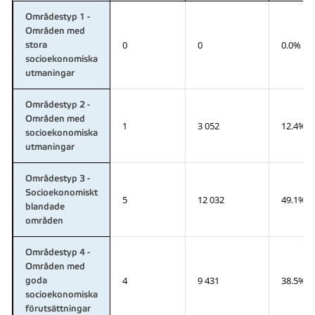
Områdestyp 1 -
Områden med
0
0
0.0%
stora
socioekonomiska
utmaningar
Områdestyp 2 -
Områden med
1
3 052
12.4%
socioekonomiska
utmaningar
Områdestyp 3 -
Socioekonomiskt
5
12 032
49.1%
blandade
områden
Områdestyp 4 -
Områden med
4
9 431
38.5%
goda
socioekonomiska
förutsättningar