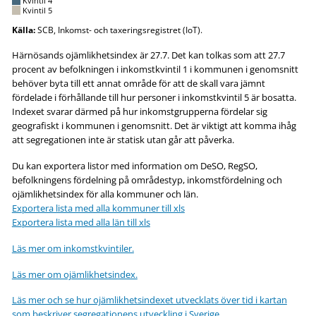
Kvintil 4
Kvintil 5
Källa:
SCB, Inkomst- och taxeringsregistret (IoT).
Härnösands ojämlikhetsindex är 27.7. Det kan tolkas som att 27.7
procent av befolkningen i inkomstkvintil 1 i kommunen i genomsnitt
behöver byta till ett annat område för att de skall vara jämnt
fördelade i förhållande till hur personer i inkomstkvintil 5 är bosatta.
Indexet svarar därmed på hur inkomstgrupperna fördelar sig
geografiskt i kommunen i genomsnitt. Det är viktigt att komma ihåg
att segregationen inte är statisk utan går att påverka.
Du kan exportera listor med information om DeSO, RegSO,
befolkningens fördelning på områdestyp, inkomstfördelning och
ojämlikhetsindex för alla kommuner och län.
Exportera lista med alla kommuner till xls
Exportera lista med alla län till xls
Läs mer om inkomstkvintiler.
Läs mer om ojämlikhetsindex.
Läs mer och se hur ojämlikhetsindexet utvecklats över tid i kartan
som beskriver segregationens utveckling i Sverige.