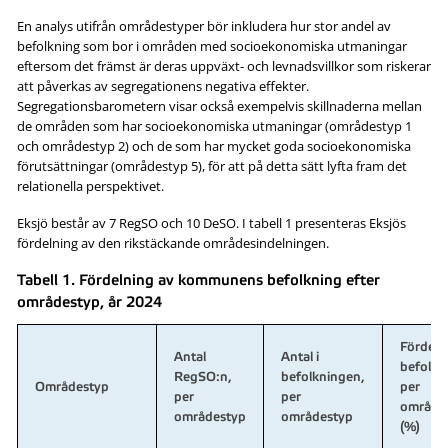
En analys utifrån områdestyper bör inkludera hur stor andel av
befolkning som bor i områden med socioekonomiska utmaningar
eftersom det främst är deras uppväxt- och levnadsvillkor som riskerar
att påverkas av segregationens negativa effekter.
Segregationsbarometern visar också exempelvis skillnaderna mellan
de områden som har socioekonomiska utmaningar (områdestyp 1
och områdestyp 2) och de som har mycket goda socioekonomiska
förutsättningar (områdestyp 5), för att på detta sätt lyfta fram det
relationella perspektivet.
Eksjö består av 7 RegSO och 10 DeSO. I tabell 1 presenteras Eksjös
fördelning av den rikstäckande områdesindelningen.
Tabell 1. Fördelning av kommunens befolkning efter
områdestyp, år 2024
Fördeln
Antal
Antal i
befolkn
RegSO:n,
befolkningen,
Områdestyp
per
per
per
område
områdestyp
områdestyp
(%)