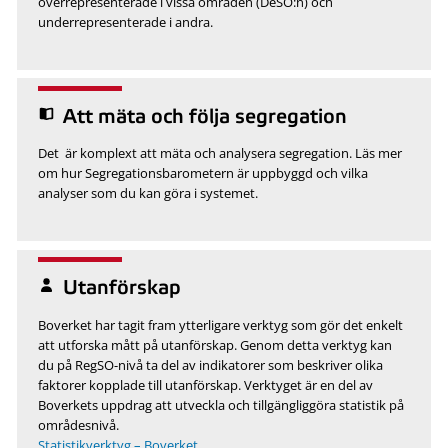
överrepresenterade i vissa områden (DeSO:n) och
underrepresenterade i andra.
Att mäta och följa segregation
Det är komplext att mäta och analysera segregation. Läs mer
om hur Segregationsbarometern är uppbyggd och vilka
analyser som du kan göra i systemet.
Utanförskap
Boverket har tagit fram ytterligare verktyg som gör det enkelt
att utforska mått på utanförskap. Genom detta verktyg kan
du på RegSO-nivå ta del av indikatorer som beskriver olika
faktorer kopplade till utanförskap. Verktyget är en del av
Boverkets uppdrag att utveckla och tillgängliggöra statistik på
områdesnivå.
Statistikverktyg – Boverket