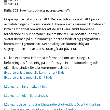
Kvintil 4
Kvintil 5
Källa:
SCB, Inkomst- och taxeringsregistret (IoT).
Eksjös ojämlikhetsindex är 28.1. Det kan tolkas som att 28.1 procent
av befolkningen i inkomstkvintil 1 i kommunen i genomsnitt behöver
byta till ett annat område för att de skall vara jämnt fördelade i
förhållande till hur personer i inkomstkvintil 5 är bosatta. Indexet
svarar därmed på hur inkomstgrupperna fördelar sig geografiskt i
kommunen i genomsnitt. Det är viktigt att komma ihåg att
segregationen inte är statisk utan går att påverka.
Du kan exportera listor med information om DeSO, RegSO,
befolkningens fördelning på områdestyp, inkomstfördelning och
ojämlikhetsindex för alla kommuner och län.
Exportera lista med alla kommuner till xls
Exportera lista med alla län till xls
Läs mer om inkomstkvintiler.
Läs mer om ojämlikhetsindex.
Läs mer och se hur ojämlikhetsindexet utvecklats över tid i kartan
som beskriver segregationens utveckling i Sverige.