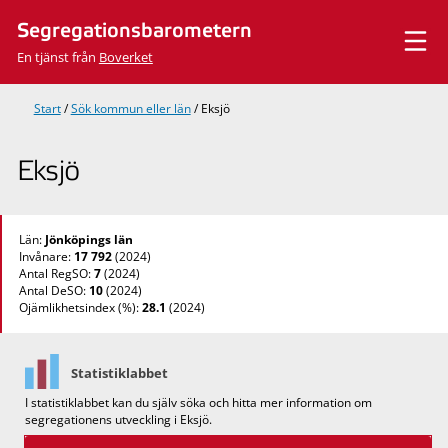
Hoppa
Segregationsbarometern
till
innehåll
En tjänst från
Boverket
Start
/
Sök kommun eller län
/
Eksjö
Eksjö
Län:
Jönköpings län
Invånare:
17 792
(2024)
Antal RegSO:
7
(2024)
Antal DeSO:
10
(2024)
Ojämlikhetsindex (%):
28.1
(2024)
Statistiklabbet
I statistiklabbet kan du själv söka och hitta mer information om
segregationens utveckling i Eksjö.