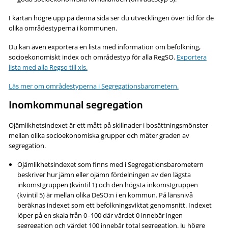
I kartan högre upp på denna sida ser du utvecklingen över tid för de
olika områdestyperna i kommunen.
Du kan även exportera en lista med information om befolkning,
socioekonomiskt index och områdestyp för alla RegSO.
Exportera
lista med alla Regso till xls.
Läs mer om områdestyperna i Segregationsbarometern.
Inomkommunal segregation
Ojämlikhetsindexet är ett mått på skillnader i bosättningsmönster
mellan olika socioekonomiska grupper och mäter graden av
segregation.
Ojämlikhetsindexet som finns med i Segregationsbarometern
beskriver hur jämn eller ojämn fördelningen av den lägsta
inkomstgruppen (kvintil 1) och den högsta inkomstgruppen
(kvintil 5) är mellan olika DeSO:n i en kommun. På länsnivå
beräknas indexet som ett befolkningsviktat genomsnitt. Indexet
löper på en skala från 0–100 där värdet 0 innebär ingen
segregation och värdet 100 innebär total segregation. Ju högre