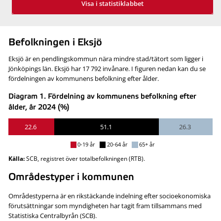
Visa i statistiklabbet
Befolkningen i Eksjö
Eksjö är en pendlingskommun nära mindre stad/tätort som ligger i
Jönköpings län. Eksjö har 17 792 invånare. I figuren nedan kan du se
fördelningen av kommunens befolkning efter ålder.
Diagram 1. Fördelning av kommunens befolkning efter
ålder, år 2024 (%)
22.6
51.1
26.3
0-19 år
20-64 år
65+ år
Källa:
SCB, registret över totalbefolkningen (RTB).
Områdestyper i kommunen
Områdestyperna är en rikstäckande indelning efter socioekonomiska
förutsättningar som myndigheten har tagit fram tillsammans med
Statistiska Centralbyrån (SCB).