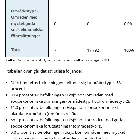
Områdestyp 5 -
Områden med
0
0
0.0%
mycket goda
socioekonomiska
förutsättningar
7
17 792
100%
Total
Källa:
Delmos och SCB, registret över totalbefolkningen (RTB).
I tabellen ovan går det att utläsa följande:
Störst andel av befolkningen befinner sig i områdestyp 4, 58.1
procent.
30.9 procent av befolkningen i Eksjö bor i områden med
socioekonomiska utmaningar (områdestyp 1 och områdestyp 2).
11.0 procent av befolkningen i Eksjö bor i socioekonomiskt
blandade områden (områdestyp 3).
58.1 procent av befolkningen i Eksjö bor i områden med goda
socioekonomiska förutsättningar (områdestyp 4).
0.0 procent av befolkningen i Eksjö bor i områden med mycket
goda socioekonomiska förhållanden (områdestyp 5).