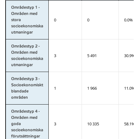
Områdestyp 1 -
Områden med
0
0
0.0%
stora
socioekonomiska
utmaningar
Områdestyp 2 -
Områden med
3
5 491
30.9%
socioekonomiska
utmaningar
Områdestyp 3 -
Socioekonomiskt
1
1 966
11.0%
blandade
områden
Områdestyp 4 -
Områden med
3
10 335
58.1%
goda
socioekonomiska
förutsättningar