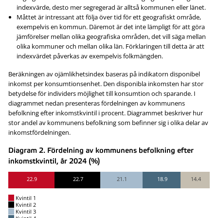
indexvärde, desto mer segregerad är alltså kommunen eller länet.
Måttet är intressant att följa över tid för ett geografiskt område,
exempelvis en kommun. Däremot är det inte lämpligt för att göra
jämförelser mellan olika geografiska områden, det vill säga mellan
olika kommuner och mellan olika län. Förklaringen till detta är att
indexvärdet påverkas av exempelvis folkmängden.
Beräkningen av ojämlikhetsindex baseras på indikatorn disponibel
inkomst per konsumtionsenhet. Den disponibla inkomsten har stor
betydelse för individers möjlighet till konsumtion och sparande. I
diagrammet nedan presenteras fördelningen av kommunens
befolkning efter inkomstkvintil i procent. Diagrammet beskriver hur
stor andel av kommunens befolkning som befinner sig i olika delar av
inkomstfördelningen.
Diagram 2. Fördelning av kommunens befolkning efter
inkomstkvintil, år 2024 (%)
22.9
22.7
21.1
18.9
14.4
Kvintil 1
Kvintil 2
Kvintil 3