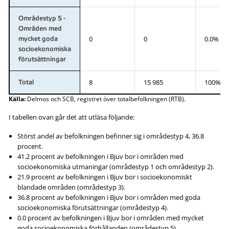
Områdestyp 5 -
Områden med
0
0
0.0%
mycket goda
socioekonomiska
förutsättningar
8
15 985
100%
Total
Källa:
Delmos och SCB, registret över totalbefolkningen (RTB).
I tabellen ovan går det att utläsa följande:
Störst andel av befolkningen befinner sig i områdestyp 4, 36.8
procent.
41.2 procent av befolkningen i Bjuv bor i områden med
socioekonomiska utmaningar (områdestyp 1 och områdestyp 2).
21.9 procent av befolkningen i Bjuv bor i socioekonomiskt
blandade områden (områdestyp 3).
36.8 procent av befolkningen i Bjuv bor i områden med goda
socioekonomiska förutsättningar (områdestyp 4).
0.0 procent av befolkningen i Bjuv bor i områden med mycket
goda socioekonomiska förhållanden (områdestyp 5).