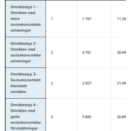
Områdestyp 1 -
Områden med
1
1 797
11.2%
stora
socioekonomiska
utmaningar
Områdestyp 2 -
Områden med
2
4 791
30.0%
socioekonomiska
utmaningar
Områdestyp 3 -
Socioekonomiskt
2
3 507
21.9%
blandade
områden
Områdestyp 4 -
Områden med
3
5 890
36.8%
goda
socioekonomiska
förutsättningar