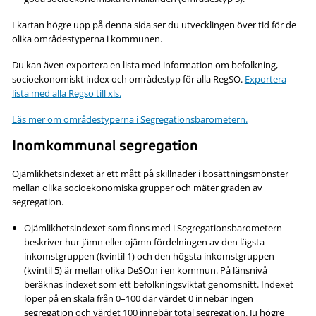
I kartan högre upp på denna sida ser du utvecklingen över tid för de
olika områdestyperna i kommunen.
Du kan även exportera en lista med information om befolkning,
socioekonomiskt index och områdestyp för alla RegSO.
Exportera
lista med alla Regso till xls.
Läs mer om områdestyperna i Segregationsbarometern.
Inomkommunal segregation
Ojämlikhetsindexet är ett mått på skillnader i bosättningsmönster
mellan olika socioekonomiska grupper och mäter graden av
segregation.
Ojämlikhetsindexet som finns med i Segregationsbarometern
beskriver hur jämn eller ojämn fördelningen av den lägsta
inkomstgruppen (kvintil 1) och den högsta inkomstgruppen
(kvintil 5) är mellan olika DeSO:n i en kommun. På länsnivå
beräknas indexet som ett befolkningsviktat genomsnitt. Indexet
löper på en skala från 0–100 där värdet 0 innebär ingen
segregation och värdet 100 innebär total segregation. Ju högre