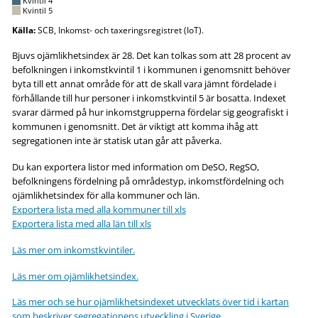
Kvintil 4
Kvintil 5
Källa:
SCB, Inkomst- och taxeringsregistret (IoT).
Bjuvs ojämlikhetsindex är 28. Det kan tolkas som att 28 procent av
befolkningen i inkomstkvintil 1 i kommunen i genomsnitt behöver
byta till ett annat område för att de skall vara jämnt fördelade i
förhållande till hur personer i inkomstkvintil 5 är bosatta. Indexet
svarar därmed på hur inkomstgrupperna fördelar sig geografiskt i
kommunen i genomsnitt. Det är viktigt att komma ihåg att
segregationen inte är statisk utan går att påverka.
Du kan exportera listor med information om DeSO, RegSO,
befolkningens fördelning på områdestyp, inkomstfördelning och
ojämlikhetsindex för alla kommuner och län.
Exportera lista med alla kommuner till xls
Exportera lista med alla län till xls
Läs mer om inkomstkvintiler.
Läs mer om ojämlikhetsindex.
Läs mer och se hur ojämlikhetsindexet utvecklats över tid i kartan
som beskriver segregationens utveckling i Sverige.