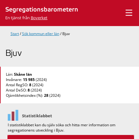
Hoppa
Segregationsbarometern
till
innehåll
En tjänst från
Boverket
Start
/
Sök kommun eller län
/
Bjuv
Bjuv
Län:
Skåne län
Invånare:
15 985
(2024)
Antal RegSO:
8
(2024)
Antal DeSO:
8
(2024)
Ojämlikhetsindex (%):
28
(2024)
Statistiklabbet
I statistiklabbet kan du själv söka och hitta mer information om
segregationens utveckling i Bjuv.