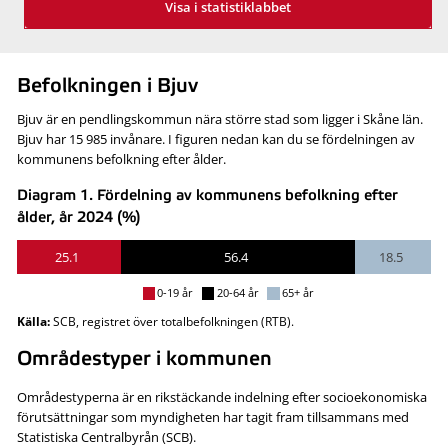
Visa i statistiklabbet
Befolkningen i Bjuv
Bjuv är en pendlingskommun nära större stad som ligger i Skåne län.
Bjuv har 15 985 invånare. I figuren nedan kan du se fördelningen av
kommunens befolkning efter ålder.
Diagram 1. Fördelning av kommunens befolkning efter
ålder, år 2024 (%)
25.1
56.4
18.5
0-19 år
20-64 år
65+ år
Källa:
SCB, registret över totalbefolkningen (RTB).
Områdestyper i kommunen
Områdestyperna är en rikstäckande indelning efter socioekonomiska
förutsättningar som myndigheten har tagit fram tillsammans med
Statistiska Centralbyrån (SCB).