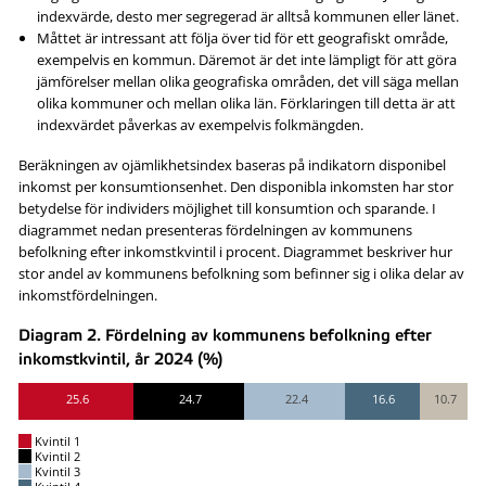
indexvärde, desto mer segregerad är alltså kommunen eller länet.
Måttet är intressant att följa över tid för ett geografiskt område,
exempelvis en kommun. Däremot är det inte lämpligt för att göra
jämförelser mellan olika geografiska områden, det vill säga mellan
olika kommuner och mellan olika län. Förklaringen till detta är att
indexvärdet påverkas av exempelvis folkmängden.
Beräkningen av ojämlikhetsindex baseras på indikatorn disponibel
inkomst per konsumtionsenhet. Den disponibla inkomsten har stor
betydelse för individers möjlighet till konsumtion och sparande. I
diagrammet nedan presenteras fördelningen av kommunens
befolkning efter inkomstkvintil i procent. Diagrammet beskriver hur
stor andel av kommunens befolkning som befinner sig i olika delar av
inkomstfördelningen.
Diagram 2. Fördelning av kommunens befolkning efter
inkomstkvintil, år 2024 (%)
25.6
24.7
22.4
16.6
10.7
Kvintil 1
Kvintil 2
Kvintil 3