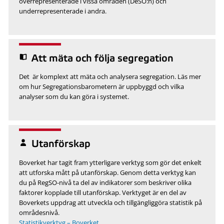
överrepresenterade i vissa områden (DeSO:n) och
underrepresenterade i andra.
Att mäta och följa segregation
Det är komplext att mäta och analysera segregation. Läs mer
om hur Segregationsbarometern är uppbyggd och vilka
analyser som du kan göra i systemet.
Utanförskap
Boverket har tagit fram ytterligare verktyg som gör det enkelt
att utforska mått på utanförskap. Genom detta verktyg kan
du på RegSO-nivå ta del av indikatorer som beskriver olika
faktorer kopplade till utanförskap. Verktyget är en del av
Boverkets uppdrag att utveckla och tillgängliggöra statistik på
områdesnivå.
Statistikverktyg – Boverket