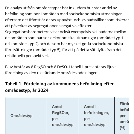
En analys utifrån områdestyper bör inkludera hur stor andel av
befolkning som bor i områden med socioekonomiska utmaningar
eftersom det främst är deras uppväxt- och levnadsvillkor som riskerar
att påverkas av segregationens negativa effekter.
Segregationsbarometern visar också exempelvis skillnaderna mellan
de områden som har socioekonomiska utmaningar (områdestyp 1
och områdestyp 2) och de som har mycket goda socioekonomiska
förutsättningar (områdestyp 5), för att på detta sätt lyfta fram det
relationella perspektivet.
Bjuv består av 8 RegSO och 8 DeSO. I tabell 1 presenteras Bjuvs
fördelning av den rikstäckande områdesindelningen.
Tabell 1. Fördelning av kommunens befolkning efter
områdestyp, år 2024
Fördeln
Antal
Antal i
befolkn
RegSO:n,
befolkningen,
Områdestyp
per
per
per
område
områdestyp
områdestyp
(%)