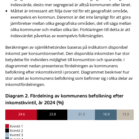
indexvärde, desto mer segregerad är alltså kommunen eller länet.
Måttet är intressant att följa över tid för ett geografiskt område,
exempelvis en kommun. Däremot är det inte lämpligt för att göra
jämförelser mellan olika geografiska områden, det vill säga mellan
olika kommuner och mellan olika län. Förklaringen till detta är att
indexvärdet påverkas av exempelvis folkmängden.
Beräkningen av ojämlikhetsindex baseras på indikatorn disponibel
inkomst per konsumtionsenhet. Den disponibla inkomsten har stor
betydelse för individers möjlighet till konsumtion och sparande. I
diagrammet nedan presenteras fördelningen av kommunens
befolkning efter inkomstkvintil i procent. Diagrammet beskriver hur
stor andel av kommunens befolkning som befinner sig i olika delar av
inkomstfördelningen.
Diagram 2. Fördelning av kommunens befolkning efter
inkomstkvintil, år 2024 (%)
24.6
23.8
21.3
16.9
13.3
Kvintil 1
Kvintil 2
Kvintil 3