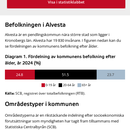
Visa i statistiklabbet
Befolkningen i Alvesta
Alvesta är en pendlingskommun nära större stad som ligger i
Kronobergs län. Alvesta har 19 830 invånare. I figuren nedan kan du
se fördelningen av kommunens befolkning efter ålder.
Diagram 1. Fördelning av kommunens befolkning efter
ålder, år 2024 (%)
24.8
51.5
23.7
0-19 år
20-64 år
65+ år
Källa:
SCB, registret över totalbefolkningen (RTB).
Områdestyper i kommunen
Områdestyperna är en rikstäckande indelning efter socioekonomiska
förutsättningar som myndigheten har tagit fram tillsammans med
Statistiska Centralbyrån (SCB).