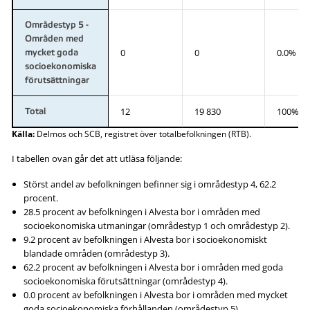
Områdestyp 5 -
Områden med
0
0
0.0%
mycket goda
socioekonomiska
förutsättningar
12
19 830
100%
Total
Källa:
Delmos och SCB, registret över totalbefolkningen (RTB).
I tabellen ovan går det att utläsa följande:
Störst andel av befolkningen befinner sig i områdestyp 4, 62.2
procent.
28.5 procent av befolkningen i Alvesta bor i områden med
socioekonomiska utmaningar (områdestyp 1 och områdestyp 2).
9.2 procent av befolkningen i Alvesta bor i socioekonomiskt
blandade områden (områdestyp 3).
62.2 procent av befolkningen i Alvesta bor i områden med goda
socioekonomiska förutsättningar (områdestyp 4).
0.0 procent av befolkningen i Alvesta bor i områden med mycket
goda socioekonomiska förhållanden (områdestyp 5).