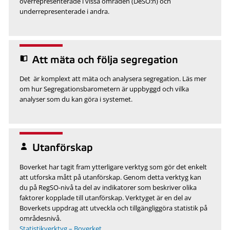
överrepresenterade i vissa områden (DeSO:n) och
underrepresenterade i andra.
Att mäta och följa segregation
Det är komplext att mäta och analysera segregation. Läs mer
om hur Segregationsbarometern är uppbyggd och vilka
analyser som du kan göra i systemet.
Utanförskap
Boverket har tagit fram ytterligare verktyg som gör det enkelt
att utforska mått på utanförskap. Genom detta verktyg kan
du på RegSO-nivå ta del av indikatorer som beskriver olika
faktorer kopplade till utanförskap. Verktyget är en del av
Boverkets uppdrag att utveckla och tillgängliggöra statistik på
områdesnivå.
Statistikverktyg – Boverket