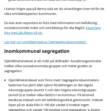
I kartan högre upp på denna sida ser du utvecklingen över tid för de
olika områdestyperna i kommunen.
Du kan även exportera en lista med information om befolkning,
socioekonomiskt index och områdestyp för alla RegSO.
Exportera
lista med alla Regso till xls.
Läs mer om områdestyperna i Segregationsbarometern.
Inomkommunal segregation
Ojämlikhetsindexet är ett mått på skillnader i bosättningsmönster
mellan olika socioekonomiska grupper och mäter graden av
segregation.
Ojämlikhetsindexet som finns med i Segregationsbarometern
beskriver hur jämn eller ojämn fördelningen av den lägsta
inkomstgruppen (kvintil 1) och den högsta inkomstgruppen
(kvintil 5) är mellan olika DeSO:n i en kommun. På länsnivå
beräknas indexet som ett befolkningsviktat genomsnitt. Indexet
löper på en skala från 0–100 där värdet 0 innebär ingen
segregation och värdet 100 innebär total segregation. Ju högre