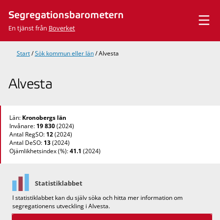
Hoppa
Segregationsbarometern
till
innehåll
En tjänst från
Boverket
Start
/
Sök kommun eller län
/
Alvesta
Alvesta
Län:
Kronobergs län
Invånare:
19 830
(2024)
Antal RegSO:
12
(2024)
Antal DeSO:
13
(2024)
Ojämlikhetsindex (%):
41.1
(2024)
Statistiklabbet
I statistiklabbet kan du själv söka och hitta mer information om
segregationens utveckling i Alvesta.