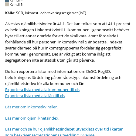
Kvintil 4
Kvintil 5
Källa:
SCB, Inkomst- och taxeringsregistret (IoT).
Alvestas ojämlikhetsindex är 41.1. Det kan tolkas som att 41.1 procent
av befolkningen i inkomstkvintil 1 i kommunen i genomsnitt behöver
byta till ett annat område för att de skall vara jämnt fördelade i
förhållande till hur personer i inkomstkvintil 5 är bosatta. Indexet
svarar därmed på hur inkomstgrupperna fördelar sig geografiskt i
kommunen i genomsnitt. Det är viktigt att komma ihåg att
segregationen inte är statisk utan går att påverka.
Du kan exportera listor med information om DeSO, RegSO,
befolkningens fördelning på områdestyp, inkomstfördelning och
ojämlikhetsindex för alla kommuner och län.
Exportera lista med alla kommuner till xls
Exportera lista med alla län till xls
Läs mer om inkomstkvintiler.
Läs mer om ojämlikhetsindex.
Läs mer och se hur ojämlikhetsindexet utvecklats över tid i kartan
som beskriver segregationens utveckling i Sverige.