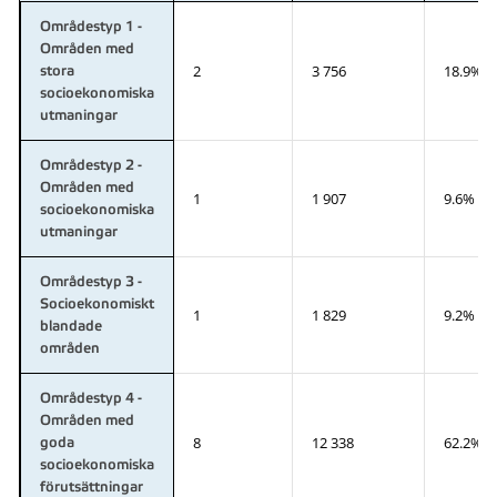
Områdestyp 1 -
Områden med
2
3 756
18.9%
stora
socioekonomiska
utmaningar
Områdestyp 2 -
Områden med
1
1 907
9.6%
socioekonomiska
utmaningar
Områdestyp 3 -
Socioekonomiskt
1
1 829
9.2%
blandade
områden
Områdestyp 4 -
Områden med
8
12 338
62.2%
goda
socioekonomiska
förutsättningar