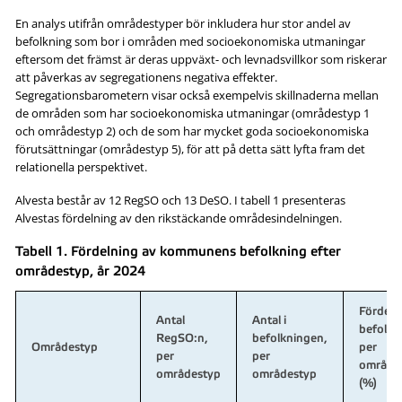
En analys utifrån områdestyper bör inkludera hur stor andel av
befolkning som bor i områden med socioekonomiska utmaningar
eftersom det främst är deras uppväxt- och levnadsvillkor som riskerar
att påverkas av segregationens negativa effekter.
Segregationsbarometern visar också exempelvis skillnaderna mellan
de områden som har socioekonomiska utmaningar (områdestyp 1
och områdestyp 2) och de som har mycket goda socioekonomiska
förutsättningar (områdestyp 5), för att på detta sätt lyfta fram det
relationella perspektivet.
Alvesta består av 12 RegSO och 13 DeSO. I tabell 1 presenteras
Alvestas fördelning av den rikstäckande områdesindelningen.
Tabell 1. Fördelning av kommunens befolkning efter
områdestyp, år 2024
Fördeln
Antal
Antal i
befolkn
RegSO:n,
befolkningen,
Områdestyp
per
per
per
område
områdestyp
områdestyp
(%)